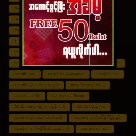
Shwe ကာစီနို APK
UFABET
ufabet888
ufabet เข้าสู่ระบบ
ကာစီနို app
ကာစီနို ဂိမ်း
ကာစီနို ငါး ပစ် ဂိမ်း
ကာစီနို စလော့ဂိမ်း
ကျွဲ စလော့ဂိမ်း
ဂိုး ပေါင်း လောင်း နည်း
ငါး ဂိမ်း ငွေ အကောင် ဆုံး
ငါးပစ်ဂိမ်း App download
ငါး ပစ် ဂိမ်း link
ငါး ပစ် ဂိမ်း ဆော့ နည်း
ငါး ပစ် ဂိမ်း ပိုက်ဆံ ရ
စလော့ဂိမ်း APK
စလော့ဂိမ်း app
စလော့ဂိမ်း app download
စလော့ဂိမ်း hack
စလော့ဂိမ်း နိုင် အောင် ဆော့ နည်း
စလော့ဂိမ်း အလုပ် လုပ် ပုံ
စလော့ ငါး ပစ် ဂိမ်း
စလော့ ငါး ပစ် ဂိမ်းapp
နိုင်ငံခြား tipster များ ရဲ့ ခန့်မှန်း ချက်
ဘောလုံး ခန့်မှန်း APK
ဘောလုံး ပွဲ နိုင် အောင် လောင်း နည်း
ဘောလုံး ပွဲ ပေါက် ကြေး ကြည့် နည်း
ဘောလုံး ပွဲ ပေါက် ကြေး နှင့် ခန့်မှန်း ချက်
ဘောလုံး မောင်း app