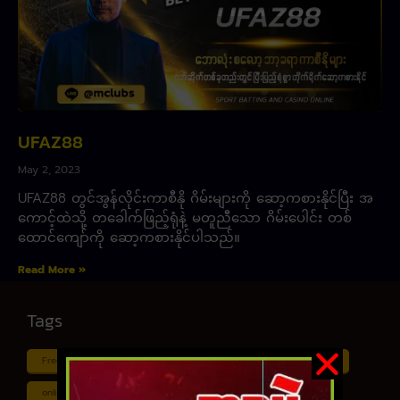
UFAZ88
May 2, 2023
UFAZ88 တွင်အွန်လိုင်းကာစီနို ဂိမ်းများကို ဆော့ကစားနိုင်ပြီး အ
ကောင့်ထဲသို့ တခေါက်ဖြည့်ရုံနဲ့ မတူညီသော ဂိမ်းပေါင်း တစ်
ထောင်ကျော်ကို ဆော့ကစားနိုင်ပါသည်။
Read More »
Tags
Free ငါး ပစ် ဂိမ်း
Myanmar ကာစီနို
Online ငါး ဂိမ်း apk
online ငါး ပစ် ဂိမ်းapp
Shan Koe Mee ငါး ပစ် ဂိမ်း