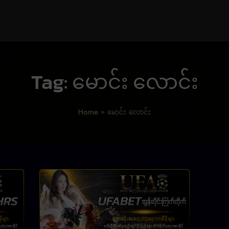
Tag: မောင်း လောင်း
Home
»
မောင်း လောင်း