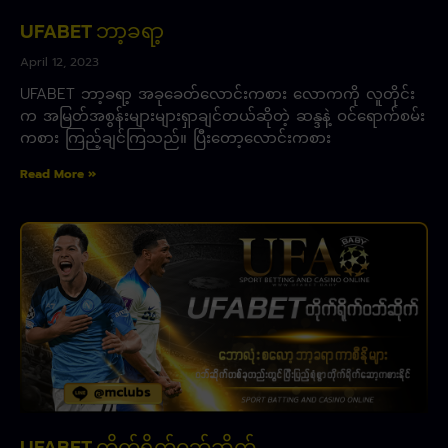
UFABET ဘာ့ခရာ့
April 12, 2023
UFABET ဘာ့ခရာ့ အခုခေတ်လောင်းကစား လောကကို လူတိုင်း
က အမြတ်အစွန်းများများရှာချင်တယ်ဆိုတဲ့ ဆန္ဒနဲ့ ဝင်ရောက်စမ်း
ကစား ကြည့်ချင်ကြသည်။ ပြီးတော့လောင်းကစား
Read More »
UFABET တိုက်ရိုက်ဝဘ်ဆိုက်