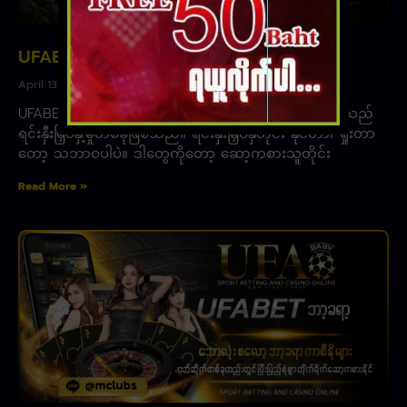
UFABET မောင်းလောင်းနည်း
April 13, 2023
UFABET မောင်းလောင်းနည်း ဘောလုံးလောင်းကစားခြင်းသည်
ရင်းနှီးမြှပ်နှံ့မှုတစ်ခုဖြစ်သည်။ ရင်းနှီးမြှပ်နှံတိုင်း နိုင်တာ၊ ရှုံးတာ
တော့ သဘာဝပါပဲ။ ဒါတွေကိုတော့ ဆော့ကစားသူတိုင်း
Read More »