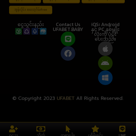
အွန်လိုင်း စလော့ဂိမ်းfree
ငွေသွင်းနည်း
Contact Us
iOS၊ Android
UFABET.BABY
နှင့် PC နှစ်မျိုး
လုံးကို ပံ့ပိုး
ပေးသည်။
© Copyright 2023
UFABET
All Rights Reserved.
၀င္မည္
သိုက်
ကစားပါ။
ပရိုမိုးရှင်း
LINE