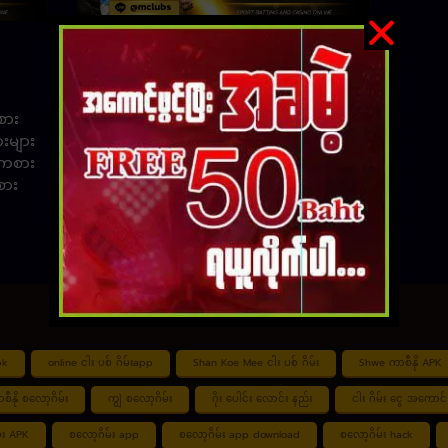
UFABET တိုက်ရိုက်ဝဘ်ဆိုက်
April 10, 2023
စား
UFABET တိုက်ရိုက်ဝဘ်ဆိုက် သည် နံပါတ်
းများ
တစ် ဝဘ်ဆိုဒ်ဖြစ်ပြီး၊ အွန်လိုင်းကမ္ဘာတွင်
်းကစား
ဖျော်ဖြေရေး၊ ပျော်ရွှင်စရာ၊ ကာစီနိုဂိမ်းများ
စား
ပြီးပြည့်စုံပြီး
Read More »
pk
online ငါး ပစ် ဂိမ်းapp
Shan Koe Mee ငါး ပစ် ဂိမ်း
Shwe ကာစီနို APK
စီနို စလော့ဂိမ်း
ကျွဲ စလော့ဂိမ်း
ဂိုး ပေါင်း လောင်း နည်း
ငါး ဂိမ်း ငွေ အကောင် 
်း APK
စလော့ဂိမ်း app
စလော့ဂိမ်း app download
စလော့ဂိမ်း hack