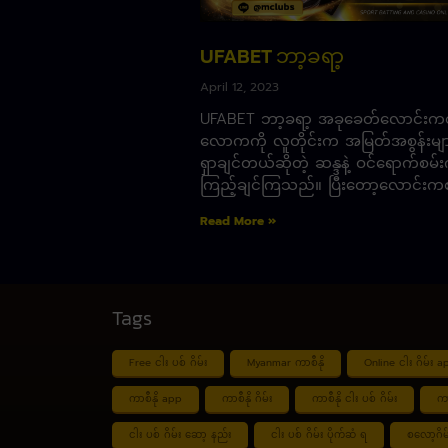
UFABET ဘာ့ခရာ့
April 12, 2023
UFABET ဘာ့ခရာ့ အခုခေတ်လောင်းက
လောကကို လူတိုင်းက အမြတ်အစွန်းမျာ
ရှာချင်တယ်ဆိုတဲ့ ဆန္ဒနဲ့ ဝင်ရောက်စမ
ကြည့်ချင်ကြသည်။ ပြီးတော့လောင်းက
Read More »
Tags
Free ငါး ပစ် ဂိမ်း
Myanmar ကာစီနို
Online ငါး ဂိမ်း a
ကာစီနို app
ကာစီနို ဂိမ်း
ကာစီနို ငါး ပစ် ဂိမ်း
ကာ
ငါး ပစ် ဂိမ်း ဆော့ နည်း
ငါး ပစ် ဂိမ်း ပိုက်ဆံ ရ
စလော့ဂိမ