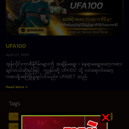
UFA100
April 27, 2023
အွန်လိုင်းကာစီနိုဂိမ်းများကို အချိန်မရွေး ၊ နေရာမရွေးဆော့ကစား
ချင်တယ်ဆိုရင်ဖြင့် ကျွန်ုပ်တို့ UFA100 သို့ လာရောက်ဆော့
ကစားဖို့အကြံပြုချင်ပါသည်။ UFABET သည်
Read More »
Tags
Free ငါး ပစ် ဂိမ်း
Myanmar ကာစီနို
Online ငါး ဂိမ်း apk
online ငါး ပစ် ဂိမ်းapp
Shan Koe Mee ငါး ပစ် ဂိမ်း