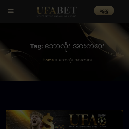
၀င္မည္
Tag: ဘောလုံး အားကစား
Home
»
ဘောလုံး အားကစား