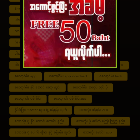
Shwe ကာစီနို APK
UFABET
ufabet888
ufabet เข้าสู่ระบบ
ကာစီနို app
ကာစီနို ဂိမ်း
ကာစီနို ငါး ပစ် ဂိမ်း
ကာစီနို စလော့ဂိမ်း
ကျွဲ စလော့ဂိမ်း
ဂိုး ပေါင်း လောင်း နည်း
ငါး ဂိမ်း ငွေ အကောင် ဆုံး
ငါးပစ်ဂိမ်း App download
ငါး ပစ် ဂိမ်း link
ငါး ပစ် ဂိမ်း ဆော့ နည်း
ငါး ပစ် ဂိမ်း ပိုက်ဆံ ရ
စလော့ဂိမ်း APK
စလော့ဂိမ်း app
စလော့ဂိမ်း app download
စလော့ဂိမ်း hack
စလော့ဂိမ်း နိုင် အောင် ဆော့ နည်း
စလော့ဂိမ်း အလုပ် လုပ် ပုံ
စလော့ ငါး ပစ် ဂိမ်း
စလော့ ငါး ပစ် ဂိမ်းapp
နိုင်ငံခြား tipster များ ရဲ့ ခန့်မှန်း ချက်
ဘောလုံး ခန့်မှန်း APK
ဘောလုံး ပွဲ နိုင် အောင် လောင်း နည်း
ဘောလုံး ပွဲ ပေါက် ကြေး ကြည့် နည်း
ဘောလုံး ပွဲ ပေါက် ကြေး နှင့် ခန့်မှန်း ချက်
ဘောလုံး မောင်း app