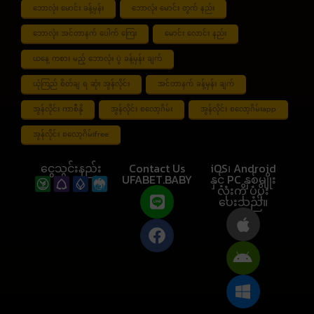
ဘောလုံး မောင်း ခန့်မှန်း
ဘောလုံး မောင်း တွက် နည်း
ဘောလုံး အင်တာနက် ပေါက် ကြေး
မောင်း လောင်း နည်း
ယနေ့ ကစား မည့် ဘောလုံး ပွဲ ခန့်မှန်း ချက်
ယုံကြည် စိတ်ချ ရ ဆုံး အွန်လိုင်း
အင်တာနက် ခန့်မှန်း ချက်
အွန်လိုင်း ကာစီနို
အွန်လိုင်း စလော့ဂိမ်း
အွန်လိုင်း စလော့ဂိမ်းapp
အွန်လိုင်း စလော့ဂိမ်းfree
ငွေသွင်းနည်း
Contact Us
iOS၊ Android
UFABET.BABY
နှင့် PC နှစ်မျိုး
လုံးကို ပံ့ပိုး
ပေးသည်။