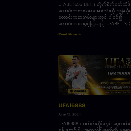
UFABET656 BET ၊ တိုက်ရိုက်ဝဘ်ဆိုဒ်
လောင်းကစားသမားအားလုံးကို အွန်လိုင
လောင်းကစားဂိမ်းများတွင် ပါဝင်၍
လောင်းကစားခွင့်ပြုသည့် UFABET SL
Read More »
UFA16888
June 13, 2024
UFA16888 ၊ ဝက်ဘ်ဆိုဒ်တွင် ငွေလက်ခ
ရန် စောင့်ပါ။ အတည်ပြုချက်ကို မစောင့