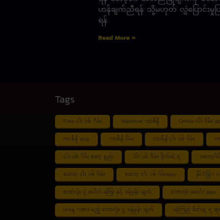
ဟန်ချက်ညီရန် သို့မဟုတ် လွှဲပြောင်းမှုပ
ရန်
Read More »
Tags
Free ငါး ပစ် ဂိမ်း
Myanmar ကာစီနို
Online ငါး ဂိမ်း a
ကာစီနို app
ကာစီနို ဂိမ်း
ကာစီနို ငါး ပစ် ဂိမ်း
ကာ
ငါး ပစ် ဂိမ်း ဆော့ နည်း
ငါး ပစ် ဂိမ်း ပိုက်ဆံ ရ
စလော့ဂိမ
စလော့ ငါး ပစ် ဂိမ်း
စလော့ ငါး ပစ် ဂိမ်းapp
နိုင်ငံခြား 
ဘောလုံး ပွဲ ပေါက် ကြေး နှင့် ခန့်မှန်း ချက်
ဘောလုံး မောင်း app
ယနေ့ ကစား မည့် ဘောလုံး ပွဲ ခန့်မှန်း ချက်
ယုံကြည် စိတ်ချ ရ ဆုံး 