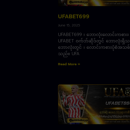
UFABET699
June 15, 2025
UFABET699 ၊ ဘောလုံးလောင်းကစား၊
UFABET ဝက်ဘ်ဆိုဒ်တွင် ဘောလုံးရှိသ
ဘောလုံးတွင် ၊ လောင်းကစားပုံစံအသစ်မ
သည်။ UFA
Read More »