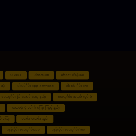
UFABET
ufabet888
ufabet เข้าสู่ระบบ
ဆုံး
ငါးပစ်ဂိမ်း App download
ငါး ပစ် ဂိမ်း link
စလော့ဂိမ်း နိုင် အောင် ဆော့ နည်း
စလော့ဂိမ်း အလုပ် လုပ် ပုံ
ဘောလုံး ပွဲ ပေါက် ကြေး ကြည့် နည်း
် ကြေး
မောင်း လောင်း နည်း
အွန်လိုင်း စလော့ဂိမ်းapp
အွန်လိုင်း စလော့ဂိမ်းfree