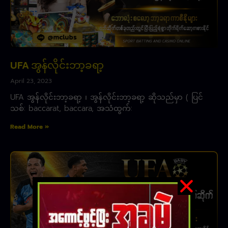
UFA အွန်လိုင်းဘာ့ခရာ့
April 23, 2023
UFA အွန်လိုင်းဘာ့ခရာ့ ၊ အွန်လိုင်းဘာ့ခရာ့ ဆိုသည်မှာ ( ပြင်
သစ်: baccarat, baccara, အသံထွက်:
Read More »