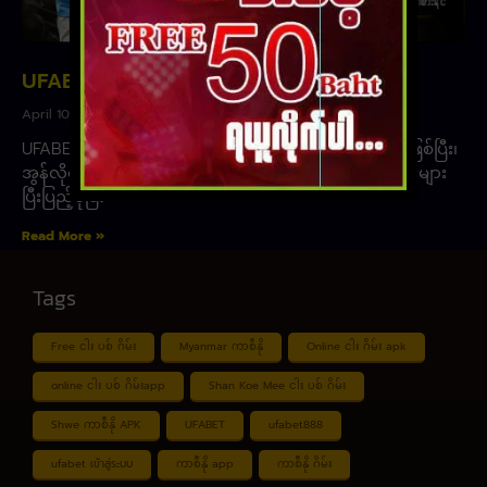
UFABET တိုက်ရိုက်ဝဘ်ဆိုက်
April 10, 2023
UFABET တိုက်ရိုက်ဝဘ်ဆိုက် သည် နံပါတ်တစ် ဝဘ်ဆိုဒ်ဖြစ်ပြီး၊
အွန်လိုင်းကမ္ဘာတွင် ဖျော်ဖြေရေး၊ ပျော်ရွှင်စရာ၊ ကာစီနိုဂိမ်းများ
ပြီးပြည့်စုံပြီး
Read More »
Tags
Free ငါး ပစ် ဂိမ်း
Myanmar ကာစီနို
Online ငါး ဂိမ်း apk
online ငါး ပစ် ဂိမ်းapp
Shan Koe Mee ငါး ပစ် ဂိမ်း
Shwe ကာစီနို APK
UFABET
ufabet888
ufabet เข้าสู่ระบบ
ကာစီနို app
ကာစီနို ဂိမ်း