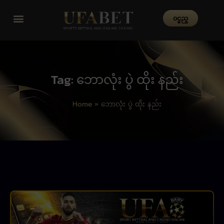
၀င္မည္
Tag: ဘောလုံး ပွဲ ထိုး နည်း
Home
»
ဘောလုံး ပွဲ ထိုး နည်း