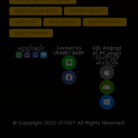
ယုံကြည် စိတ်ချ ရ ဆုံး အွန်လိုင်း
အင်တာနက် ခန့်မှန်း ချက်
အွန်လိုင်း ကာစီနို
အွန်လိုင်း စလော့ဂိမ်း
အွန်လိုင်း စလော့ဂိမ်းapp
အွန်လိုင်း စလော့ဂိမ်းfree
ငွေသွင်းနည်း
Contact Us
iOS၊ Android
UFABET.BABY
နှင့် PC နှစ်မျိုး
လုံးကို ပံ့ပိုး
ပေးသည်။
© Copyright 2023
UFABET
All Rights Reserved.