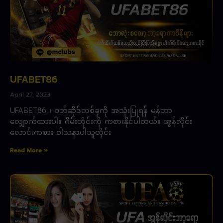
UFABET86
April 27, 2023
UFABET86 ၊ ဝဘ်ဆိုဒ်တစ်ခုကို အသုံးပြုရန် မန်ဘာ
လျှောက်ထားပါ။ ဂိမ်းတိုင်းကို ကစားနိုင်ပါတယ်။ အွန်လိုင်း
လောင်းကစား ဝါသနာပါသူတိုင်း
Read More »