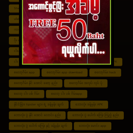
Shwe ကာစီနို APK
UFABET
ufabet888
ufabet เข้าสู่ระบบ
ကာစီနို app
ကာစီနို ဂိမ်း
ကာစီနို ငါး ပစ် ဂိမ်း
ကာစီနို စလော့ဂိမ်း
ကျွဲ စလော့ဂိမ်း
ဂိုး ပေါင်း လောင်း နည်း
ငါး ဂိမ်း ငွေ အကောင် ဆုံး
ငါးပစ်ဂိမ်း App download
ငါး ပစ် ဂိမ်း link
ငါး ပစ် ဂိမ်း ဆော့ နည်း
ငါး ပစ် ဂိမ်း ပိုက်ဆံ ရ
စလော့ဂိမ်း APK
စလော့ဂိမ်း app
စလော့ဂိမ်း app download
စလော့ဂိမ်း hack
စလော့ဂိမ်း နိုင် အောင် ဆော့ နည်း
စလော့ဂိမ်း အလုပ် လုပ် ပုံ
စလော့ ငါး ပစ် ဂိမ်း
စလော့ ငါး ပစ် ဂိမ်းapp
နိုင်ငံခြား tipster များ ရဲ့ ခန့်မှန်း ချက်
ဘောလုံး ခန့်မှန်း APK
ဘောလုံး ပွဲ နိုင် အောင် လောင်း နည်း
ဘောလုံး ပွဲ ပေါက် ကြေး ကြည့် နည်း
ဘောလုံး ပွဲ ပေါက် ကြေး နှင့် ခန့်မှန်း ချက်
ဘောလုံး မောင်း app