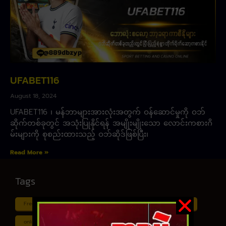
UFABET116
August 18, 2024
UFABET116 ၊ မန်ဘာများအားလုံးအတွက် ဝန်ဆောင်မှုကို ဝဘ်
ဆိုက်တစ်ခုတွင် အသုံးပြုနိုင်ရန် အမျိုးမျိုးသော လောင်းကစားဂိ
မ်းများကို စုစည်းထားသည့် ဝဘ်ဆိုဒ်ဖြစ်ပြီး၊
Read More »
Tags
Free ငါး ပစ် ဂိမ်း
Myanmar ကာစီနို
Online ငါး ဂိမ်း apk
online ငါး ပစ် ဂိမ်းapp
Shan Koe Mee ငါး ပစ် ဂိမ်း