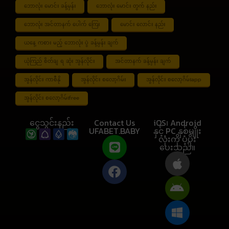
ဘောလုံး မောင်း ခန့်မှန်း
ဘောလုံး မောင်း တွက် နည်း
ဘောလုံး အင်တာနက် ပေါက် ကြေး
မောင်း လောင်း နည်း
ယနေ့ ကစား မည့် ဘောလုံး ပွဲ ခန့်မှန်း ချက်
ယုံကြည် စိတ်ချ ရ ဆုံး အွန်လိုင်း
အင်တာနက် ခန့်မှန်း ချက်
အွန်လိုင်း ကာစီနို
အွန်လိုင်း စလော့ဂိမ်း
အွန်လိုင်း စလော့ဂိမ်းapp
အွန်လိုင်း စလော့ဂိမ်းfree
ငွေသွင်းနည်း
Contact Us
iOS၊ Android
UFABET.BABY
နှင့် PC နှစ်မျိုး
လုံးကို ပံ့ပိုး
ပေးသည်။