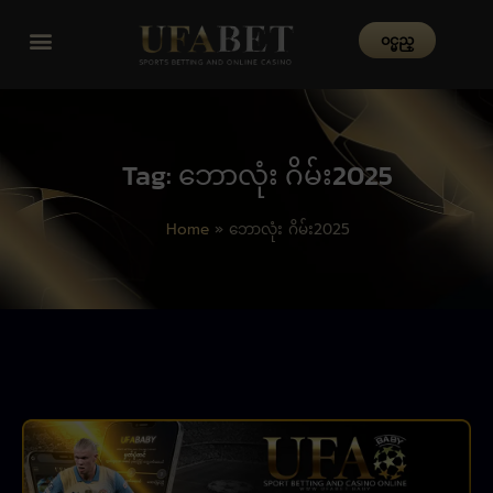
၀င္မည္
Tag: ဘောလုံး ဂိမ်း2025
Home
»
ဘောလုံး ဂိမ်း2025