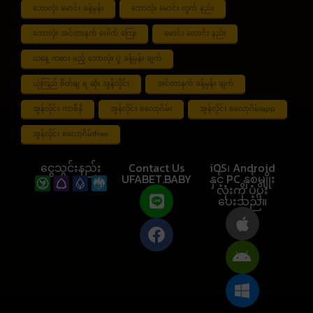
ဘောလုံး မောင်း ခန့်မှန်း
ဘောလုံး မောင်း တွက် နည်း
ဘောလုံး အင်တာနက် ပေါက် ကြေး
မောင်း လောင်း နည်း
ယနေ့ ကစား မည့် ဘောလုံး ပွဲ ခန့်မှန်း ချက်
ယုံကြည် စိတ်ချ ရ ဆုံး အွန်လိုင်း
အင်တာနက် ခန့်မှန်း ချက်
အွန်လိုင်း ကာစီနို
အွန်လိုင်း စလော့ဂိမ်း
အွန်လိုင်း စလော့ဂိမ်းapp
အွန်လိုင်း စလော့ဂိမ်းfree
ငွေသွင်းနည်း
Contact Us
iOS၊ Android
UFABET.BABY
နှင့် PC နှစ်မျိုး
လုံးကို ပံ့ပိုး
ပေးသည်။