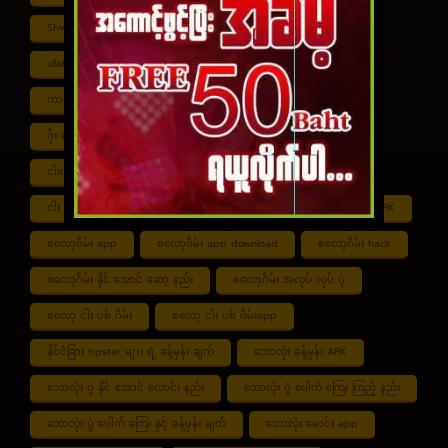
Shwe ကာစီနို APK
UFABET
ufabet888
ufabet เข้าสู่ระบบ
ကာစီနို app
ကာစီနို ဂိမ်း
ကာစီနို ငါး ပစ် ဂိမ်း
ကာစီနို စလော့ဂိမ်း
ကျွဲ စလော့ဂိမ်း
ဂိုး ပေါင်း လောင်း နည်း
ငါး ဂိမ်း ငွေ အကောင် ဆုံး
ငါးပစ်ဂိမ်း App download
ငါး ပစ် ဂိမ်း link
ငါး ပစ် ဂိမ်း ဆော့ နည်း
ငါး ပစ် ဂိမ်း ပိုက်ဆံ ရ
စလော့ဂိမ်း APK
စလော့ဂိမ်း app
စလော့ဂိမ်း app download
စလော့ဂိမ်း hack
စလော့ဂိမ်း နိုင် အောင် ဆော့ နည်း
စလော့ဂိမ်း အလုပ် လုပ် ပုံ
စလော့ ငါး ပစ် ဂိမ်း
စလော့ ငါး ပစ် ဂိမ်းapp
နိုင်ငံခြား tipster များ ရဲ့ ခန့်မှန်း ချက်
ဘောလုံး ခန့်မှန်း APK
ဘောလုံး ပွဲ နိုင် အောင် လောင်း နည်း
ဘောလုံး ပွဲ ပေါက် ကြေး ကြည့် နည်း
ဘောလုံး ပွဲ ပေါက် ကြေး နှင့် ခန့်မှန်း ချက်
ဘောလုံး မောင်း app