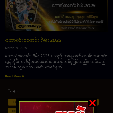
ဘောလုံးလောင်း ဂိမ်း 2025
March 19, 2025
ဘောလုံးလောင်း ဂိမ်း 2025 ၊ သည် ယနေ့ခေတ်ရေပန်းအစားဆုံး
အွန်လိုင်းကာစီနိုပလပ်ဖောင်းများထဲမှတစ်ခုဖြစ်သည်။ သင်သည်
အသစ် သို့မဟုတ် ပရော်ဖက်ရှင်နယ်
Read More »
Tags
Free ငါး ပစ် ဂိမ်း
Myanmar ကာစီနို
Online ငါး ဂိမ်း apk
online ငါး ပစ် ဂိမ်းapp
Shan Koe Mee ငါး ပစ် ဂိမ်း