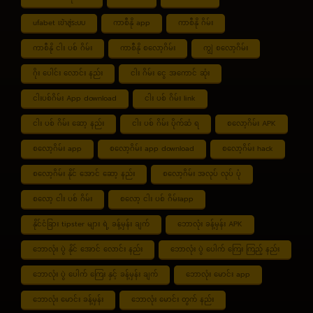
ufabet เข้าสู่ระบบ
ကာစီနို app
ကာစီနို ဂိမ်း
ကာစီနို ငါး ပစ် ဂိမ်း
ကာစီနို စလော့ဂိမ်း
ကျွဲ စလော့ဂိမ်း
ဂိုး ပေါင်း လောင်း နည်း
ငါး ဂိမ်း ငွေ အကောင် ဆုံး
ငါးပစ်ဂိမ်း App download
ငါး ပစ် ဂိမ်း link
ငါး ပစ် ဂိမ်း ဆော့ နည်း
ငါး ပစ် ဂိမ်း ပိုက်ဆံ ရ
စလော့ဂိမ်း APK
စလော့ဂိမ်း app
စလော့ဂိမ်း app download
စလော့ဂိမ်း hack
စလော့ဂိမ်း နိုင် အောင် ဆော့ နည်း
စလော့ဂိမ်း အလုပ် လုပ် ပုံ
စလော့ ငါး ပစ် ဂိမ်း
စလော့ ငါး ပစ် ဂိမ်းapp
နိုင်ငံခြား tipster များ ရဲ့ ခန့်မှန်း ချက်
ဘောလုံး ခန့်မှန်း APK
ဘောလုံး ပွဲ နိုင် အောင် လောင်း နည်း
ဘောလုံး ပွဲ ပေါက် ကြေး ကြည့် နည်း
ဘောလုံး ပွဲ ပေါက် ကြေး နှင့် ခန့်မှန်း ချက်
ဘောလုံး မောင်း app
ဘောလုံး မောင်း ခန့်မှန်း
ဘောလုံး မောင်း တွက် နည်း