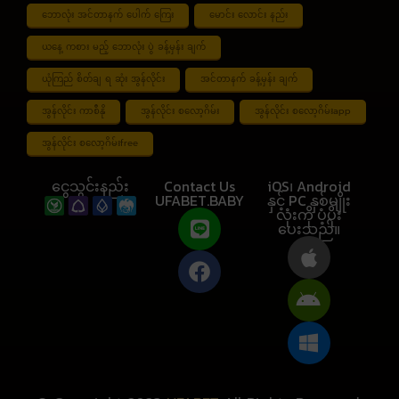
ဘောလုံး အင်တာနက် ပေါက် ကြေး
မောင်း လောင်း နည်း
ယနေ့ ကစား မည့် ဘောလုံး ပွဲ ခန့်မှန်း ချက်
ယုံကြည် စိတ်ချ ရ ဆုံး အွန်လိုင်း
အင်တာနက် ခန့်မှန်း ချက်
အွန်လိုင်း ကာစီနို
အွန်လိုင်း စလော့ဂိမ်း
အွန်လိုင်း စလော့ဂိမ်းapp
အွန်လိုင်း စလော့ဂိမ်းfree
ငွေသွင်းနည်း
Contact Us
iOS၊ Android
UFABET.BABY
နှင့် PC နှစ်မျိုး
လုံးကို ပံ့ပိုး
ပေးသည်။