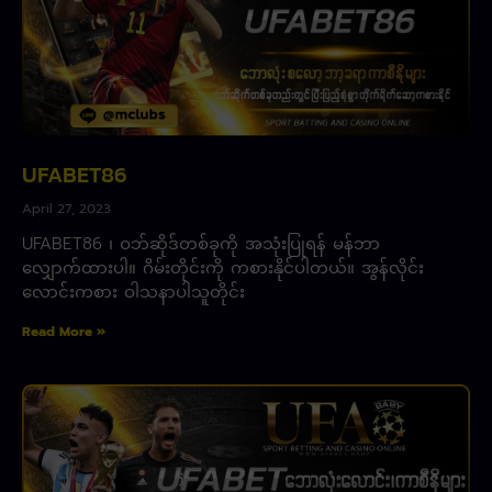
UFABET86
April 27, 2023
UFABET86 ၊ ဝဘ်ဆိုဒ်တစ်ခုကို အသုံးပြုရန် မန်ဘာ
လျှောက်ထားပါ။ ဂိမ်းတိုင်းကို ကစားနိုင်ပါတယ်။ အွန်လိုင်း
လောင်းကစား ဝါသနာပါသူတိုင်း
Read More »