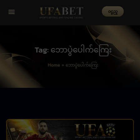
၀င္မည္
Tag: ဘောပွဲပေါက်ကြေး
Home
»
ဘောပွဲပေါက်ကြေး