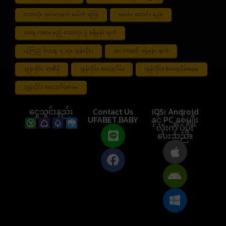
ဘောလုံး အင်တာနက် ပေါက် ကြေး
မောင်း လောင်း နည်း
ယနေ့ ကစား မည့် ဘောလုံး ပွဲ ခန့်မှန်း ချက်
ယုံကြည် စိတ်ချ ရ ဆုံး အွန်လိုင်း
အင်တာနက် ခန့်မှန်း ချက်
အွန်လိုင်း ကာစီနို
အွန်လိုင်း စလော့ဂိမ်း
အွန်လိုင်း စလော့ဂိမ်းapp
အွန်လိုင်း စလော့ဂိမ်းfree
ငွေသွင်းနည်း
Contact Us
iOS၊ Android
UFABET.BABY
နှင့် PC နှစ်မျိုး
လုံးကို ပံ့ပိုး
ပေးသည်။