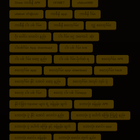
Shwe ကာစီနို APK
UFABET
ufabet888
ufabet เข้าสู่ระบบ
ကာစီနို app
ကာစီနို ဂိမ်း
ကာစီနို ငါး ပစ် ဂိမ်း
ကာစီနို စလော့ဂိမ်း
ကျွဲ စလော့ဂိမ်း
ဂိုး ပေါင်း လောင်း နည်း
ငါး ဂိမ်း ငွေ အကောင် ဆုံး
ငါးပစ်ဂိမ်း App download
ငါး ပစ် ဂိမ်း link
ငါး ပစ် ဂိမ်း ဆော့ နည်း
ငါး ပစ် ဂိမ်း ပိုက်ဆံ ရ
စလော့ဂိမ်း APK
စလော့ဂိမ်း app
စလော့ဂိမ်း app download
စလော့ဂိမ်း hack
စလော့ဂိမ်း နိုင် အောင် ဆော့ နည်း
စလော့ဂိမ်း အလုပ် လုပ် ပုံ
စလော့ ငါး ပစ် ဂိမ်း
စလော့ ငါး ပစ် ဂိမ်းapp
နိုင်ငံခြား tipster များ ရဲ့ ခန့်မှန်း ချက်
ဘောလုံး ခန့်မှန်း APK
ဘောလုံး ပွဲ နိုင် အောင် လောင်း နည်း
ဘောလုံး ပွဲ ပေါက် ကြေး ကြည့် နည်း
ဘောလုံး ပွဲ ပေါက် ကြေး နှင့် ခန့်မှန်း ချက်
ဘောလုံး မောင်း app
ဘောလုံး မောင်း ခန့်မှန်း
ဘောလုံး မောင်း တွက် နည်း