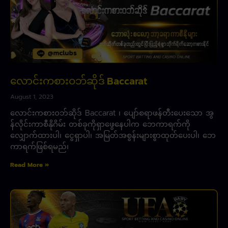
လောင်းကစားဝဘ်ဆိုဒ် Baccarat
August 1, 2023
လောင်းကစားဝဘ်ဆိုဒ် Baccarat ၊ ပျော်စရာဖန်တီးပေးသော အွ
န်လိုင်းကာစီနိုဂိမ်း တစ်ခုကိုရှာဖွေနေပါက ဘေကာရက်ကို
လျှောက်ထားပါ၊ ငွေရှာပါ၊ အမြတ်အစွန်းများစွာထုတ်ပေးပါ၊ ဘေ
ကာရက်ဖြစ်ရမည်၊
Read More »