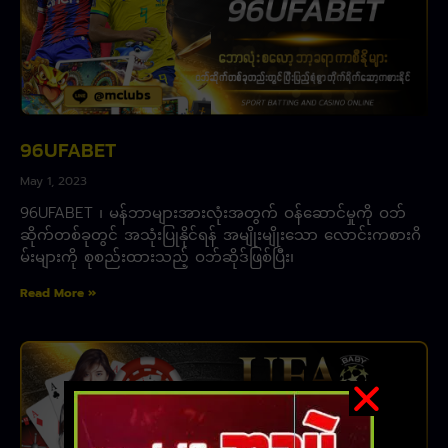
96UFABET
May 1, 2023
96UFABET ၊ မန်ဘာများအားလုံးအတွက် ဝန်ဆောင်မှုကို ဝဘ်
ဆိုက်တစ်ခုတွင် အသုံးပြုနိုင်ရန် အမျိုးမျိုးသော လောင်းကစားဂိ
မ်းများကို စုစည်းထားသည့် ဝဘ်ဆိုဒ်ဖြစ်ပြီး၊
Read More »