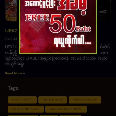
UFA24BET
April 28, 2023
UFA24BET သည် ကောင်းမွန်သော အွန်လိုင်းကာစီနိုဂိမ်းဝဘ်ဆိုဒ်
တစ်ခုဖြစ်သည်။ ပြီးပြည့်စုံမှု ၊ ဘောလုံးလောင်းကစားဂိမ်းကစား
ချင်သူတိုင်း UFABETအဖွဲ့ဝင်ဖြစ်လာရန် အာမခံပါသည်။ အမှား
အယွင်းမရှိ၊
Read More »
Tags
Free ငါး ပစ် ဂိမ်း
Myanmar ကာစီနို
Online ငါး ဂိမ်း apk
online ငါး ပစ် ဂိမ်းapp
Shan Koe Mee ငါး ပစ် ဂိမ်း