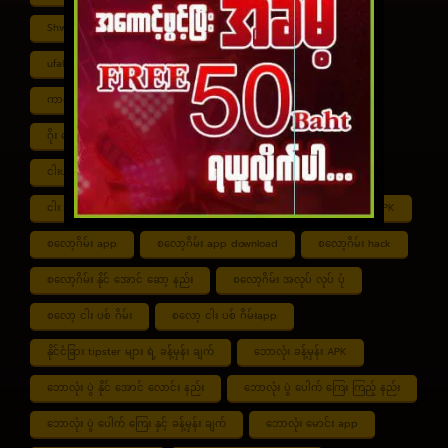
Shwe ကာစီနို APK
UFABET
ufabet888
ufabet เข้าสู่ระบบ
ကာစီနို app
ကာစီနို ဂိမ်း
ကာစီနို ငါး ပစ် ဂိမ်း
ကာစီနို စလော့ဂိမ်း
ကျွဲ စလော့ဂိမ်း
ဂိုး ပေါင်း လောင်း နည်း
ငါး ဂိမ်း ငွေ အကောင် ဆုံး
ငါးပစ်ဂိမ်း App download
ငါး ပစ် ဂိမ်း link
ငါး ပစ် ဂိမ်း ဆော့ နည်း
ငါး ပစ် ဂိမ်း ပိုက်ဆံ ရ
စလော့ဂိမ်း APK
စလော့ဂိမ်း app
စလော့ဂိမ်း app download
စလော့ဂိမ်း hack
စလော့ဂိမ်း နိုင် အောင် ဆော့ နည်း
စလော့ဂိမ်း အလုပ် လုပ် ပုံ
စလော့ ငါး ပစ် ဂိမ်း
စလော့ ငါး ပစ် ဂိမ်းapp
နိုင်ငံခြား tipster များ ရဲ့ ခန့်မှန်း ချက်
ဘောလုံး ခန့်မှန်း APK
ဘောလုံး ပွဲ နိုင် အောင် လောင်း နည်း
ဘောလုံး ပွဲ ပေါက် ကြေး ကြည့် နည်း
ဘောလုံး ပွဲ ပေါက် ကြေး နှင့် ခန့်မှန်း ချက်
ဘောလုံး မောင်း app