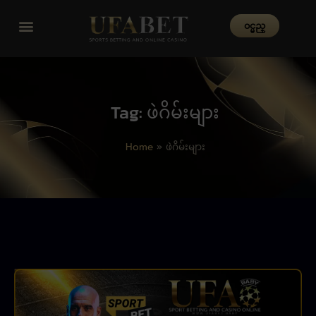
၀င္မည္
Tag: ဖဲဂိမ်းများ
Home
»
ဖဲဂိမ်းများ