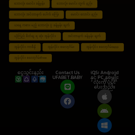
ဘောလုံး မောင်း ခန့်မှန်း
ဘောလုံး မောင်း တွက် နည်း
ဘောလုံး အင်တာနက် ပေါက် ကြေး
မောင်း လောင်း နည်း
ယနေ့ ကစား မည့် ဘောလုံး ပွဲ ခန့်မှန်း ချက်
ယုံကြည် စိတ်ချ ရ ဆုံး အွန်လိုင်း
အင်တာနက် ခန့်မှန်း ချက်
အွန်လိုင်း ကာစီနို
အွန်လိုင်း စလော့ဂိမ်း
အွန်လိုင်း စလော့ဂိမ်းapp
အွန်လိုင်း စလော့ဂိမ်းfree
ငွေသွင်းနည်း
Contact Us
iOS၊ Android
UFABET.BABY
နှင့် PC နှစ်မျိုး
လုံးကို ပံ့ပိုး
ပေးသည်။