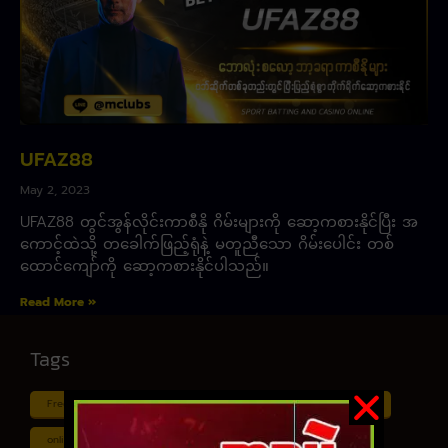
UFAZ88
May 2, 2023
UFAZ88 တွင်အွန်လိုင်းကာစီနို ဂိမ်းများကို ဆော့ကစားနိုင်ပြီး အ
ကောင့်ထဲသို့ တခေါက်ဖြည့်ရုံနဲ့ မတူညီသော ဂိမ်းပေါင်း တစ်
ထောင်ကျော်ကို ဆော့ကစားနိုင်ပါသည်။
Read More »
Tags
Free ငါး ပစ် ဂိမ်း
Myanmar ကာစီနို
Online ငါး ဂိမ်း apk
online ငါး ပစ် ဂိမ်းapp
Shan Koe Mee ငါး ပစ် ဂိမ်း