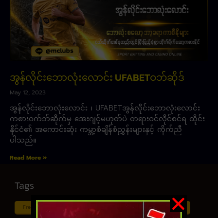
အွန်လိုင်းဘောလုံးလောင်း UFABETဝဘ်ဆိုဒ်
May 12, 2023
အွန်လိုင်းဘောလုံးလောင်း ၊ UFABETအွန်လိုင်းဘောလုံးလောင်း
ကစားဝက်ဘ်ဆိုက်မှ အေးဂျင့်မဟုတ်ပဲ တရားဝင်လိုင်စင်ရ ထိုင်း
နိုင်ငံ၏ အကောင်းဆုံး ကမ္ဘာ့စံချိန်စံညွှန်းများနှင့် ကိုက်ညီ
ပါသည်။
Read More »
Tags
Free ငါး ပစ် ဂိမ်း
Myanmar ကာစီနို
Online ငါး ဂိမ်း apk