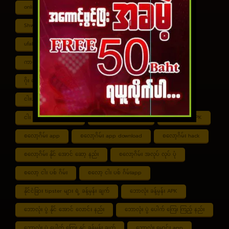
online ငါး ပစ် ဂိမ်းapp
Shan Koe Mee ငါး ပစ် ဂိမ်း
Shwe ကာစီနို APK
UFABET
ufabet888
ufabet เข้าสู่ระบบ
ကာစီနို app
ကာစီနို ဂိမ်း
ကာစီနို ငါး ပစ် ဂိမ်း
ကာစီနို စလော့ဂိမ်း
ကျွဲ စလော့ဂိမ်း
ဂိုး ပေါင်း လောင်း နည်း
ငါး ဂိမ်း ငွေ အကောင် ဆုံး
ငါးပစ်ဂိမ်း App download
ငါး ပစ် ဂိမ်း link
ငါး ပစ် ဂိမ်း ဆော့ နည်း
ငါး ပစ် ဂိမ်း ပိုက်ဆံ ရ
စလော့ဂိမ်း APK
စလော့ဂိမ်း app
စလော့ဂိမ်း app download
စလော့ဂိမ်း hack
စလော့ဂိမ်း နိုင် အောင် ဆော့ နည်း
စလော့ဂိမ်း အလုပ် လုပ် ပုံ
စလော့ ငါး ပစ် ဂိမ်း
စလော့ ငါး ပစ် ဂိမ်းapp
နိုင်ငံခြား tipster များ ရဲ့ ခန့်မှန်း ချက်
ဘောလုံး ခန့်မှန်း APK
ဘောလုံး ပွဲ နိုင် အောင် လောင်း နည်း
ဘောလုံး ပွဲ ပေါက် ကြေး ကြည့် နည်း
ဘောလုံး ပွဲ ပေါက် ကြေး နှင့် ခန့်မှန်း ချက်
ဘောလုံး မောင်း app