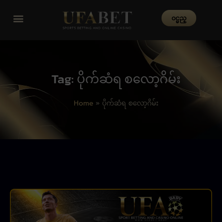
၀င္မည္
Tag: ပိုက်ဆံရ စလော့ဂိမ်း
Home
»
ပိုက်ဆံရ စလော့ဂိမ်း