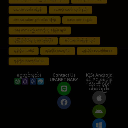
ဘောလုံး မောင်း ခန့်မှန်း
ဘောလုံး မောင်း တွက် နည်း
ဘောလုံး အင်တာနက် ပေါက် ကြေး
မောင်း လောင်း နည်း
ယနေ့ ကစား မည့် ဘောလုံး ပွဲ ခန့်မှန်း ချက်
ယုံကြည် စိတ်ချ ရ ဆုံး အွန်လိုင်း
အင်တာနက် ခန့်မှန်း ချက်
အွန်လိုင်း ကာစီနို
အွန်လိုင်း စလော့ဂိမ်း
အွန်လိုင်း စလော့ဂိမ်းapp
အွန်လိုင်း စလော့ဂိမ်းfree
ငွေသွင်းနည်း
Contact Us
iOS၊ Android
UFABET.BABY
နှင့် PC နှစ်မျိုး
လုံးကို ပံ့ပိုး
ပေးသည်။