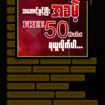
Free ငါး ပစ် ဂိမ်း
Myanmar ကာစီနို
Online ငါး ဂိမ်း apk
online ငါး ပစ် ဂိမ်းapp
Shan Koe Mee ငါး ပစ် ဂိမ်း
Shwe ကာစီနို APK
UFABET
ufabet888
ufabet เข้าสู่ระบบ
ကာစီနို app
ကာစီနို ဂိမ်း
ကာစီနို ငါး ပစ် ဂိမ်း
ကာစီနို စလော့ဂိမ်း
ကျွဲ စလော့ဂိမ်း
ဂိုး ပေါင်း လောင်း နည်း
ငါး ဂိမ်း ငွေ အကောင် ဆုံး
ငါးပစ်ဂိမ်း App download
ငါး ပစ် ဂိမ်း link
ငါး ပစ် ဂိမ်း ဆော့ နည်း
ငါး ပစ် ဂိမ်း ပိုက်ဆံ ရ
စလော့ဂိမ်း APK
စလော့ဂိမ်း app
စလော့ဂိမ်း app download
စလော့ဂိမ်း hack
စလော့ဂိမ်း နိုင် အောင် ဆော့ နည်း
စလော့ဂိမ်း အလုပ် လုပ် ပုံ
စလော့ ငါး ပစ် ဂိမ်း
စလော့ ငါး ပစ် ဂိမ်းapp
နိုင်ငံခြား tipster များ ရဲ့ ခန့်မှန်း ချက်
ဘောလုံး ခန့်မှန်း APK
ဘောလုံး ပွဲ နိုင် အောင် လောင်း နည်း
ဘောလုံး ပွဲ ပေါက် ကြေး ကြည့် နည်း