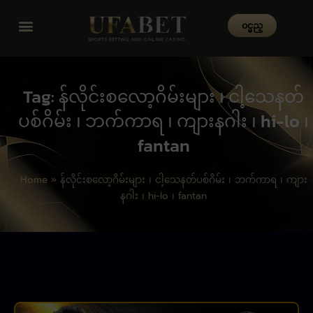
၀င္မည္
Tag: န်လိုင်းစလော့ဂိမ်းများ ၊ ငါ့သေနတ်
ပစ်ဂိမ်း ၊ ဘက်ကာရ ၊ ကျားနဂါး ၊ hi-lo ၊
fantan
Home
»
န်လိုင်းစလော့ဂိမ်းများ ၊ ငါ့သေနတ်ပစ်ဂိမ်း ၊ ဘက်ကာရ ၊ ကျား
နဂါး ၊ hi-lo ၊ fantan