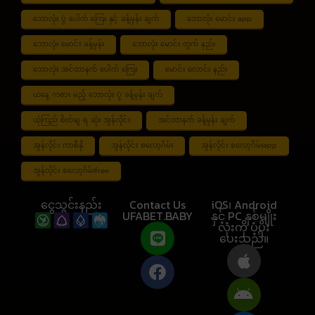
ဘောလုံး ပွဲ ပေါက် ကြေး နှင့် ခန့်မှန်း ချက်
ဘောလုံး မောင်း app
ဘောလုံး မောင်း ခန့်မှန်း
ဘောလုံး မောင်း တွက် နည်း
ဘောလုံး အင်တာနက် ပေါက် ကြေး
မောင်း လောင်း နည်း
ယနေ့ ကစား မည့် ဘောလုံး ပွဲ ခန့်မှန်း ချက်
ယုံကြည် စိတ်ချ ရ ဆုံး အွန်လိုင်း
အင်တာနက် ခန့်မှန်း ချက်
အွန်လိုင်း ကာစီနို
အွန်လိုင်း စလော့ဂိမ်း
အွန်လိုင်း စလော့ဂိမ်းapp
အွန်လိုင်း စလော့ဂိမ်းfree
ငွေသွင်းနည်း
Contact Us
iOS၊ Android
UFABET.BABY
နှင့် PC နှစ်မျိုး
လုံးကို ပံ့ပိုး
ပေးသည်။