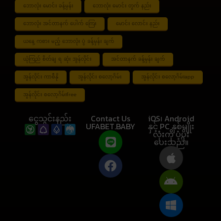
ဘောလုံး မောင်း ခန့်မှန်း
ဘောလုံး မောင်း တွက် နည်း
ဘောလုံး အင်တာနက် ပေါက် ကြေး
မောင်း လောင်း နည်း
ယနေ့ ကစား မည့် ဘောလုံး ပွဲ ခန့်မှန်း ချက်
ယုံကြည် စိတ်ချ ရ ဆုံး အွန်လိုင်း
အင်တာနက် ခန့်မှန်း ချက်
အွန်လိုင်း ကာစီနို
အွန်လိုင်း စလော့ဂိမ်း
အွန်လိုင်း စလော့ဂိမ်းapp
အွန်လိုင်း စလော့ဂိမ်းfree
ငွေသွင်းနည်း
Contact Us
iOS၊ Android
UFABET.BABY
နှင့် PC နှစ်မျိုး
လုံးကို ပံ့ပိုး
ပေးသည်။