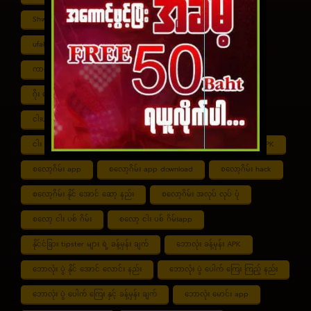
Shwe ကာစီနို APK
UFABET
ufabet888
ufabet เข้าสู่ระบบ
ကာစီနို app
ကာစီနို ဂိမ်း
ကာစီနို ငါး ပစ် ဂိမ်း
ကာစီနို စလော့ဂိမ်း
ကျွဲ စလော့ဂိမ်း
ဂိုး ပေါင်း လောင်း နည်း
ငါး ဂိမ်း ငွေ အကောင် ဆုံး
ငါးပစ်ဂိမ်း App download
ငါး ပစ် ဂိမ်း link
ငါး ပစ် ဂိမ်း ဆော့ နည်း
ငါး ပစ် ဂိမ်း ပိုက်ဆံ ရ
စလော့ဂိမ်း APK
စလော့ဂိမ်း app
စလော့ဂိမ်း app download
စလော့ဂိမ်း hack
စလော့ဂိမ်း နိုင် အောင် ဆော့ နည်း
စလော့ဂိမ်း အလုပ် လုပ် ပုံ
စလော့ ငါး ပစ် ဂိမ်း
စလော့ ငါး ပစ် ဂိမ်းapp
နိုင်ငံခြား tipster များ ရဲ့ ခန့်မှန်း ချက်
ဘောလုံး ခန့်မှန်း APK
ဘောလုံး ပွဲ နိုင် အောင် လောင်း နည်း
ဘောလုံး ပွဲ ပေါက် ကြေး ကြည့် နည်း
ဘောလုံး ပွဲ ပေါက် ကြေး နှင့် ခန့်မှန်း ချက်
ဘောလုံး မောင်း app