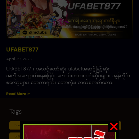
UFABET877
April 29, 2023
UFABET877 ၊ အသင့်တော်ဆုံး ufabetအဆင့်မြင့်ဆုံး
အလိုအလျောက်စနစ်ဖြင့်၊ လောင်းကစားဝဘ်ဆိုဒ်များ၊ အွန်လိုင်း
စလော့များ၊ ဘေကာရက်၊ ဘောလုံး၊ ဘတ်စကတ်ဘော၊
Read More »
Tags
Free ငါး ပစ် ဂိမ်း
Myanmar ကာစီနို
Online ငါး ဂိမ်း apk
online ငါး ပစ် ဂိမ်းapp
Shan Koe Mee ငါး ပစ် ဂိမ်း