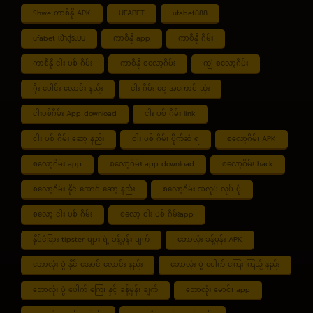
Shwe ကာစီနို APK
UFABET
ufabet888
ufabet เข้าสู่ระบบ
ကာစီနို app
ကာစီနို ဂိမ်း
ကာစီနို ငါး ပစ် ဂိမ်း
ကာစီနို စလော့ဂိမ်း
ကျွဲ စလော့ဂိမ်း
ဂိုး ပေါင်း လောင်း နည်း
ငါး ဂိမ်း ငွေ အကောင် ဆုံး
ငါးပစ်ဂိမ်း App download
ငါး ပစ် ဂိမ်း link
ငါး ပစ် ဂိမ်း ဆော့ နည်း
ငါး ပစ် ဂိမ်း ပိုက်ဆံ ရ
စလော့ဂိမ်း APK
စလော့ဂိမ်း app
စလော့ဂိမ်း app download
စလော့ဂိမ်း hack
စလော့ဂိမ်း နိုင် အောင် ဆော့ နည်း
စလော့ဂိမ်း အလုပ် လုပ် ပုံ
စလော့ ငါး ပစ် ဂိမ်း
စလော့ ငါး ပစ် ဂိမ်းapp
နိုင်ငံခြား tipster များ ရဲ့ ခန့်မှန်း ချက်
ဘောလုံး ခန့်မှန်း APK
ဘောလုံး ပွဲ နိုင် အောင် လောင်း နည်း
ဘောလုံး ပွဲ ပေါက် ကြေး ကြည့် နည်း
ဘောလုံး ပွဲ ပေါက် ကြေး နှင့် ခန့်မှန်း ချက်
ဘောလုံး မောင်း app