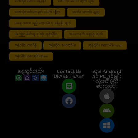
ဘောလုံး မောင်း ခန့်မှန်း
ဘောလုံး မောင်း တွက် နည်း
ဘောလုံး အင်တာနက် ပေါက် ကြေး
မောင်း လောင်း နည်း
ယနေ့ ကစား မည့် ဘောလုံး ပွဲ ခန့်မှန်း ချက်
ယုံကြည် စိတ်ချ ရ ဆုံး အွန်လိုင်း
အင်တာနက် ခန့်မှန်း ချက်
အွန်လိုင်း ကာစီနို
အွန်လိုင်း စလော့ဂိမ်း
အွန်လိုင်း စလော့ဂိမ်းapp
အွန်လိုင်း စလော့ဂိမ်းfree
ငွေသွင်းနည်း
Contact Us
iOS၊ Android
UFABET.BABY
နှင့် PC နှစ်မျိုး
လုံးကို ပံ့ပိုး
ပေးသည်။