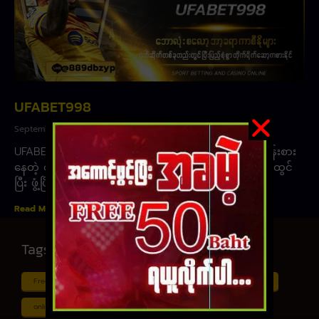
UFABET998
September 10, 2024
UFABET998 ၊ ဆိုသည်မှာ ထိုင်းနှင့်မြန်မာနိုင်ငံထဲက ရေပန်းစား
နေတဲ့ စလော့ဂိမ်း ကုမ္ပဏီတစ်ခုဖြစ်တယ် ဂိမ်းပုံစံကို ဒီဇိုင်းထွင်
ပြီး ဖွံ့ဖြိုးအောင်
Read More »
Tags
Free ငါး ပစ် ဂိမ်း
Myanmar ကာစီနို
Online ငါး ဂိမ်း apk
online ငါး ပစ် ဂိမ်းapp
Shan Koe Mee ငါး ပစ် ဂိမ်း