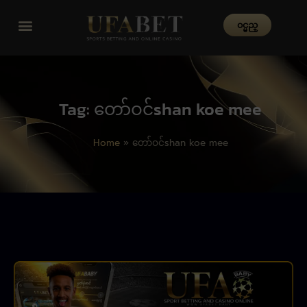
၀င္မည္
Tag: တော်ဝင်shan koe mee
Home
»
တော်ဝင်shan koe mee