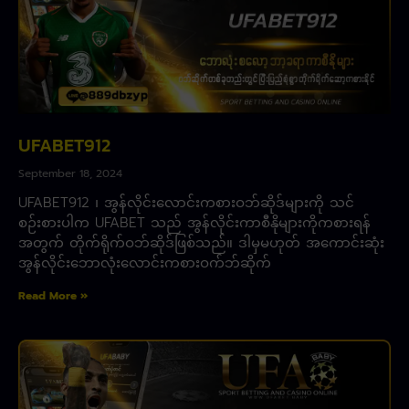
UFABET912
September 18, 2024
UFABET912 ၊ အွန်လိုင်းလောင်းကစားဝဘ်ဆိုဒ်များကို သင်
စဉ်းစားပါက UFABET သည် အွန်လိုင်းကာစီနိုများကိုကစားရန်
အတွက် တိုက်ရိုက်ဝဘ်ဆိုဒ်ဖြစ်သည်။ ဒါမှမဟုတ် အကောင်းဆုံး
အွန်လိုင်းဘောလုံးလောင်းကစားဝက်ဘ်ဆိုက်
Read More »