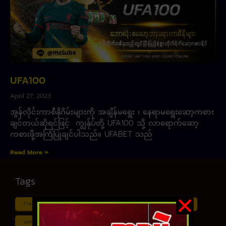
UFA100
April 27, 2023
အွန်လိုင်းကာစီနိုဂိမ်းများကို အချိန်မရွေး ၊ နေရာမရွေးဆော့ကစား
ချင်တယ်ဆိုရင်ဖြင့် ကျွန်ုပ်တို့ UFA100 သို့ လာရောက်ဆော့
ကစားဖို့အကြံပြုချင်ပါသည်။ UFABET သည်
Read More »
Tags
Free ငါး ပစ် ဂိမ်း
Myanmar ကာစီနို
Online ငါး ဂိမ်း apk
online ငါး ပစ် ဂိမ်းapp
Shan Koe Mee ငါး ပစ် ဂိမ်း