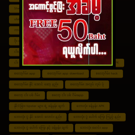
Shwe ကာစီနို APK
UFABET
ufabet888
ufabet เข้าสู่ระบบ
ကာစီနို app
ကာစီနို ဂိမ်း
ကာစီနို ငါး ပစ် ဂိမ်း
ကာစီနို စလော့ဂိမ်း
ကျွဲ စလော့ဂိမ်း
ဂိုး ပေါင်း လောင်း နည်း
ငါး ဂိမ်း ငွေ အကောင် ဆုံး
ငါးပစ်ဂိမ်း App download
ငါး ပစ် ဂိမ်း link
ငါး ပစ် ဂိမ်း ဆော့ နည်း
ငါး ပစ် ဂိမ်း ပိုက်ဆံ ရ
စလော့ဂိမ်း APK
စလော့ဂိမ်း app
စလော့ဂိမ်း app download
စလော့ဂိမ်း hack
စလော့ဂိမ်း နိုင် အောင် ဆော့ နည်း
စလော့ဂိမ်း အလုပ် လုပ် ပုံ
စလော့ ငါး ပစ် ဂိမ်း
စလော့ ငါး ပစ် ဂိမ်းapp
နိုင်ငံခြား tipster များ ရဲ့ ခန့်မှန်း ချက်
ဘောလုံး ခန့်မှန်း APK
ဘောလုံး ပွဲ နိုင် အောင် လောင်း နည်း
ဘောလုံး ပွဲ ပေါက် ကြေး ကြည့် နည်း
ဘောလုံး ပွဲ ပေါက် ကြေး နှင့် ခန့်မှန်း ချက်
ဘောလုံး မောင်း app