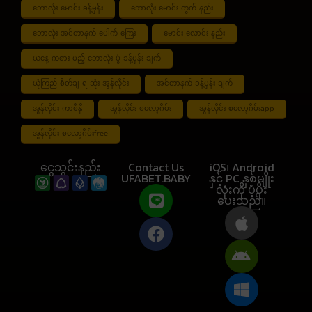
ဘောလုံး မောင်း ခန့်မှန်း
ဘောလုံး မောင်း တွက် နည်း
ဘောလုံး အင်တာနက် ပေါက် ကြေး
မောင်း လောင်း နည်း
ယနေ့ ကစား မည့် ဘောလုံး ပွဲ ခန့်မှန်း ချက်
ယုံကြည် စိတ်ချ ရ ဆုံး အွန်လိုင်း
အင်တာနက် ခန့်မှန်း ချက်
အွန်လိုင်း ကာစီနို
အွန်လိုင်း စလော့ဂိမ်း
အွန်လိုင်း စလော့ဂိမ်းapp
အွန်လိုင်း စလော့ဂိမ်းfree
ငွေသွင်းနည်း
Contact Us
iOS၊ Android
UFABET.BABY
နှင့် PC နှစ်မျိုး
လုံးကို ပံ့ပိုး
ပေးသည်။