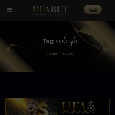
၀င္မည္
Tag: တင်းနစ်
Home
»
တင်းနစ်