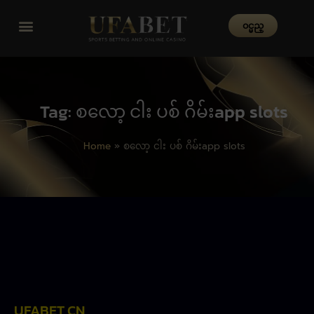
၀င္မည္
Tag: စလော့ ငါး ပစ် ဂိမ်းapp slots
Home
»
စလော့ ငါး ပစ် ဂိမ်းapp slots
UFABET CN