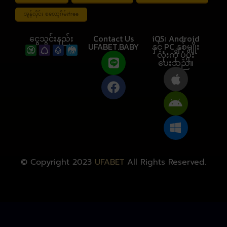
အွန်လိုင်း စလော့ဂိမ်းfree
ငွေသွင်းနည်း
Contact Us
iOS၊ Android
UFABET.BABY
နှင့် PC နှစ်မျိုး
လုံးကို ပံ့ပိုး
ပေးသည်။
© Copyright 2023
UFABET
All Rights Reserved.