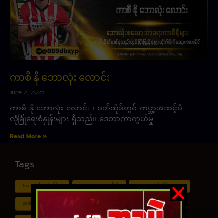
ကာစီ နို ဘောလုံး လောင်း
June 2, 2025
ကာစီ နို ဘောလုံး လောင်း ၊ ဝဘ်ဆိုဒ်တွင် ကမ္ဘာ့အဆင့်မီ
လုံခြုံရေးစံနှုန်းများ ရှိသည်။ ဒေတာကာကွယ်မှု
Read More »
Tags
Free ငါး ပစ် ဂိမ်း
Myanmar ကာစီနို
Online ငါး ဂိမ်း apk
online ငါး ပစ် ဂိမ်းapp
Shan Koe Mee ငါး ပစ် ဂိမ်း