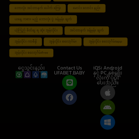
ဘောလုံး အင်တာနက် ပေါက် ကြေး
မောင်း လောင်း နည်း
ယနေ့ ကစား မည့် ဘောလုံး ပွဲ ခန့်မှန်း ချက်
ယုံကြည် စိတ်ချ ရ ဆုံး အွန်လိုင်း
အင်တာနက် ခန့်မှန်း ချက်
အွန်လိုင်း ကာစီနို
အွန်လိုင်း စလော့ဂိမ်း
အွန်လိုင်း စလော့ဂိမ်းapp
အွန်လိုင်း စလော့ဂိမ်းfree
ငွေသွင်းနည်း
Contact Us
iOS၊ Android
UFABET.BABY
နှင့် PC နှစ်မျိုး
လုံးကို ပံ့ပိုး
ပေးသည်။