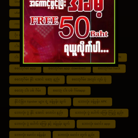
Shwe ကာစီနို APK
UFABET
ufabet888
ufabet เข้าสู่ระบบ
ကာစီနို app
ကာစီနို ဂိမ်း
ကာစီနို ငါး ပစ် ဂိမ်း
ကာစီနို စလော့ဂိမ်း
ကျွဲ စလော့ဂိမ်း
ဂိုး ပေါင်း လောင်း နည်း
ငါး ဂိမ်း ငွေ အကောင် ဆုံး
ငါးပစ်ဂိမ်း App download
ငါး ပစ် ဂိမ်း link
ငါး ပစ် ဂိမ်း ဆော့ နည်း
ငါး ပစ် ဂိမ်း ပိုက်ဆံ ရ
စလော့ဂိမ်း APK
စလော့ဂိမ်း app
စလော့ဂိမ်း app download
စလော့ဂိမ်း hack
စလော့ဂိမ်း နိုင် အောင် ဆော့ နည်း
စလော့ဂိမ်း အလုပ် လုပ် ပုံ
စလော့ ငါး ပစ် ဂိမ်း
စလော့ ငါး ပစ် ဂိမ်းapp
နိုင်ငံခြား tipster များ ရဲ့ ခန့်မှန်း ချက်
ဘောလုံး ခန့်မှန်း APK
ဘောလုံး ပွဲ နိုင် အောင် လောင်း နည်း
ဘောလုံး ပွဲ ပေါက် ကြေး ကြည့် နည်း
ဘောလုံး ပွဲ ပေါက် ကြေး နှင့် ခန့်မှန်း ချက်
ဘောလုံး မောင်း app
ဘောလုံး မောင်း ခန့်မှန်း
ဘောလုံး မောင်း တွက် နည်း