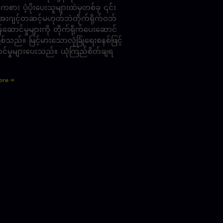
ကစား ပံ့ပိုးပေးသူများထဲမှတစ်ခု ၎င်း
းဂျင့်တဆင့်မဟုတ်ဘဲတိုက်ရိုက်ဝဘ်
န်ဆောင်မှုများကို တိုက်ရိုက်ပေးဆောင်
စ်သည်။ မြင့်မားသောလုံခြုံရေးစနစ်ဖြင့်
င်မှုများပေးသည်။ ယုံကြည်စိတ်ချရ
ore »