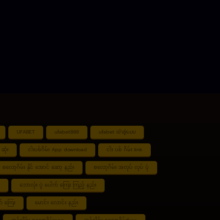
UFABET
ufabet888
ufabet เข้าสู่ระบบ
ဆုံး
ငါးပစ်ဂိမ်း App download
ငါး ပစ် ဂိမ်း link
စလော့ဂိမ်း နိုင် အောင် ဆော့ နည်း
စလော့ဂိမ်း အလုပ် လုပ် ပုံ
ဘောလုံး ပွဲ ပေါက် ကြေး ကြည့် နည်း
် ကြေး
မောင်း လောင်း နည်း