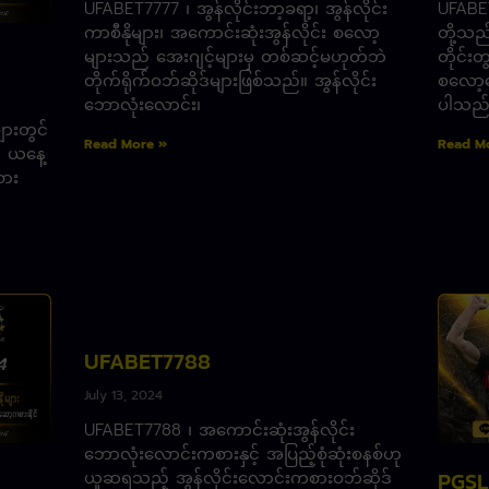
UFABET7777 ၊ အွန်လိုင်းဘာ့ခရာ့၊ အွန်လိုင်း
UFABET
ကာစီနိုများ၊ အကောင်းဆုံးအွန်လိုင်း စလော့
တို့သည
များသည် အေးဂျင့်များမှ တစ်ဆင့်မဟုတ်ဘဲ
တိုင်း
တိုက်ရိုက်ဝဘ်ဆိုဒ်များဖြစ်သည်။ အွန်လိုင်း
စလော့လေ
ဘောလုံးလောင်း၊
ပါသည်
များတွင်
Read More »
Read M
 ယနေ့
စား
UFABET7788
July 13, 2024
UFABET7788 ၊ အကောင်းဆုံးအွန်လိုင်း
ဘောလုံးလောင်းကစားနှင့် အပြည့်စုံဆုံးစနစ်ဟု
PGSL
ယူဆရသည့် အွန်လိုင်းလောင်းကစားဝဘ်ဆိုဒ်