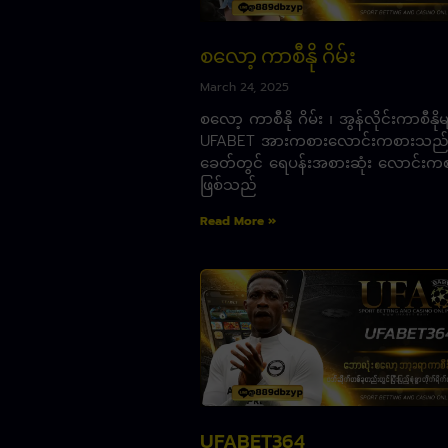
စလော့ ကာစီနို ဂိမ်း
March 24, 2025
စလော့ ကာစီနို ဂိမ်း ၊ အွန်လိုင်းကာစီနို
UFABET အားကစားလောင်းကစားသည်
ခေတ်တွင် ရေပန်းအစားဆုံး လောင်းက
ဖြစ်သည်
Read More »
UFABET364