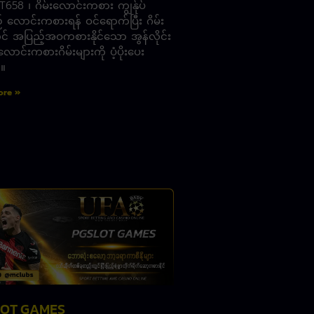
658 ၊ ဂိမ်းလောင်းကစား ကျွန်ုပ်
် လောင်းကစားရန် ဝင်ရောက်ပြီး ဂိမ်း
တွင် အပြည့်အဝကစားနိုင်သော အွန်လိုင်း
ာင်းကစားဂိမ်းများကို ပံ့ပိုးပေး
။
ore »
OT GAMES