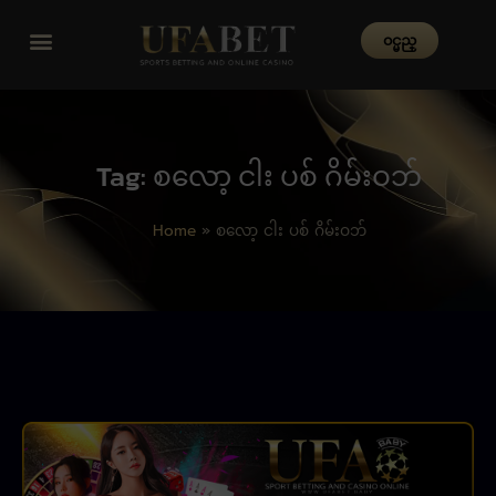
၀င္မည္
Tag: စလော့ ငါး ပစ် ဂိမ်းဝဘ်
Home
»
စလော့ ငါး ပစ် ဂိမ်းဝဘ်