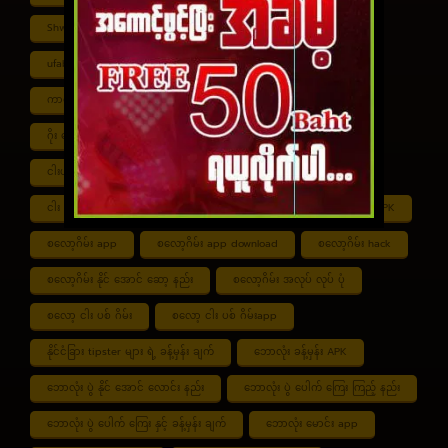
Shwe ကာစီနို APK
UFABET
ufabet888
ufabet เข้าสู่ระบบ
ကာစီနို app
ကာစီနို ဂိမ်း
ကာစီနို ငါး ပစ် ဂိမ်း
ကာစီနို စလော့ဂိမ်း
ကျွဲ စလော့ဂိမ်း
ဂိုး ပေါင်း လောင်း နည်း
ငါး ဂိမ်း ငွေ အကောင် ဆုံး
ငါးပစ်ဂိမ်း App download
ငါး ပစ် ဂိမ်း link
ငါး ပစ် ဂိမ်း ဆော့ နည်း
ငါး ပစ် ဂိမ်း ပိုက်ဆံ ရ
စလော့ဂိမ်း APK
စလော့ဂိမ်း app
စလော့ဂိမ်း app download
စလော့ဂိမ်း hack
စလော့ဂိမ်း နိုင် အောင် ဆော့ နည်း
စလော့ဂိမ်း အလုပ် လုပ် ပုံ
စလော့ ငါး ပစ် ဂိမ်း
စလော့ ငါး ပစ် ဂိမ်းapp
နိုင်ငံခြား tipster များ ရဲ့ ခန့်မှန်း ချက်
ဘောလုံး ခန့်မှန်း APK
ဘောလုံး ပွဲ နိုင် အောင် လောင်း နည်း
ဘောလုံး ပွဲ ပေါက် ကြေး ကြည့် နည်း
ဘောလုံး ပွဲ ပေါက် ကြေး နှင့် ခန့်မှန်း ချက်
ဘောလုံး မောင်း app