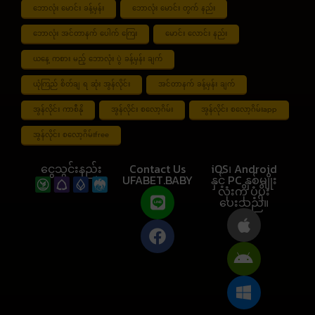
ဘောလုံး မောင်း ခန့်မှန်း
ဘောလုံး မောင်း တွက် နည်း
ဘောလုံး အင်တာနက် ပေါက် ကြေး
မောင်း လောင်း နည်း
ယနေ့ ကစား မည့် ဘောလုံး ပွဲ ခန့်မှန်း ချက်
ယုံကြည် စိတ်ချ ရ ဆုံး အွန်လိုင်း
အင်တာနက် ခန့်မှန်း ချက်
အွန်လိုင်း ကာစီနို
အွန်လိုင်း စလော့ဂိမ်း
အွန်လိုင်း စလော့ဂိမ်းapp
အွန်လိုင်း စလော့ဂိမ်းfree
ငွေသွင်းနည်း
Contact Us
iOS၊ Android
UFABET.BABY
နှင့် PC နှစ်မျိုး
လုံးကို ပံ့ပိုး
ပေးသည်။