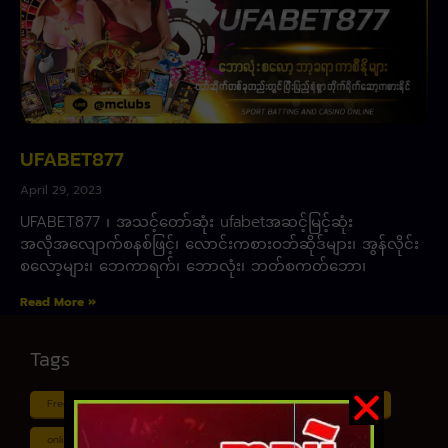
UFABET877
April 29, 2023
UFABET877 ၊ အသင့်တော်ဆုံး ufabetအဆင့်မြင့်ဆုံး
အလိုအလျောက်စနစ်ဖြင့်၊ လောင်းကစားဝဘ်ဆိုဒ်များ၊ အွန်လိုင်း
စလော့များ၊ ဘေကာရက်၊ ဘောလုံး၊ ဘတ်စကတ်ဘော၊
Read More »
Tags
Free ငါး ပစ် ဂိမ်း
Myanmar ကာစီနို
Online ငါး ဂိမ်း apk
online ငါး ပစ် ဂိမ်းapp
Shan Koe Mee ငါး ပစ် ဂိမ်း