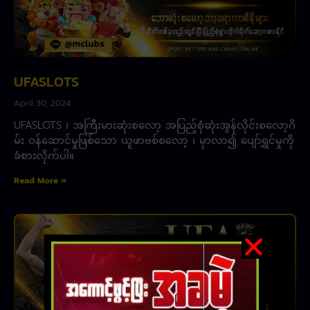
UFASLOTS
April 30, 2024
UFASLOTS ၊ အကြီးမားဆုံးစလော့ အပြည့်စုံဆုံးအွန်လိုင်းစလော့ဂိ
မ်း ဝန်ဆောင်မှုဖြစ်သော ယူဖာဗစ်စလော့ ၊ မှာလာ၍ ပျော်ရွှင်မှုကို
ခံစားလိုက်ပါ။
Read More »