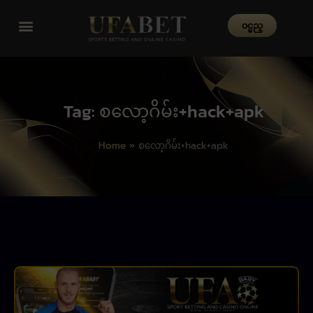
၀င္မည္
Tag: စလော့ဂိမ်း+hack+apk
Home
»
စလော့ဂိမ်း+hack+apk