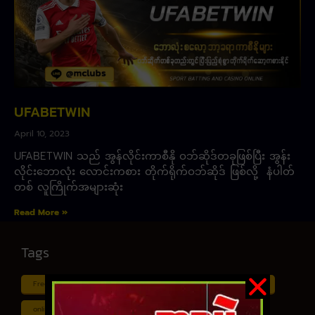
UFABETWIN
April 10, 2023
UFABETWIN သည် အွန်လိုင်းကာစီနို ဝဘ်ဆိုဒ်တခုဖြစ်ပြီး အွန်း
လိုင်းဘောလုံး လောင်းကစား တိုက်ရိုက်ဝဘ်ဆိုဒ် ဖြစ်လို့ နံပါတ်
တစ် လူကြိုက်အများဆုံး
Read More »
Tags
Free ငါး ပစ် ဂိမ်း
Myanmar ကာစီနို
Online ငါး ဂိမ်း apk
online ငါး ပစ် ဂိမ်းapp
Shan Koe Mee ငါး ပစ် ဂိမ်း