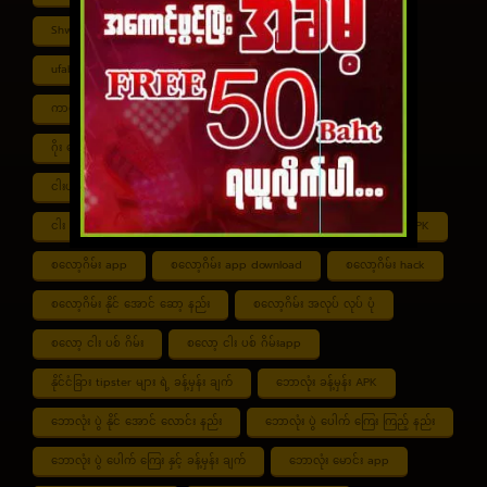
Shwe ကာစီနို APK
UFABET
ufabet888
ufabet เข้าสู่ระบบ
ကာစီနို app
ကာစီနို ဂိမ်း
ကာစီနို ငါး ပစ် ဂိမ်း
ကာစီနို စလော့ဂိမ်း
ကျွဲ စလော့ဂိမ်း
ဂိုး ပေါင်း လောင်း နည်း
ငါး ဂိမ်း ငွေ အကောင် ဆုံး
ငါးပစ်ဂိမ်း App download
ငါး ပစ် ဂိမ်း link
ငါး ပစ် ဂိမ်း ဆော့ နည်း
ငါး ပစ် ဂိမ်း ပိုက်ဆံ ရ
စလော့ဂိမ်း APK
စလော့ဂိမ်း app
စလော့ဂိမ်း app download
စလော့ဂိမ်း hack
စလော့ဂိမ်း နိုင် အောင် ဆော့ နည်း
စလော့ဂိမ်း အလုပ် လုပ် ပုံ
စလော့ ငါး ပစ် ဂိမ်း
စလော့ ငါး ပစ် ဂိမ်းapp
နိုင်ငံခြား tipster များ ရဲ့ ခန့်မှန်း ချက်
ဘောလုံး ခန့်မှန်း APK
ဘောလုံး ပွဲ နိုင် အောင် လောင်း နည်း
ဘောလုံး ပွဲ ပေါက် ကြေး ကြည့် နည်း
ဘောလုံး ပွဲ ပေါက် ကြေး နှင့် ခန့်မှန်း ချက်
ဘောလုံး မောင်း app