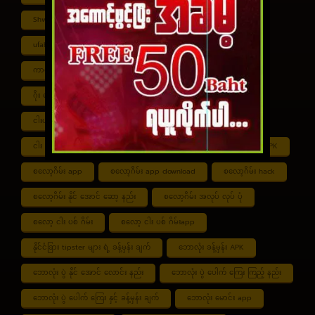
Shwe ကာစီနို APK
UFABET
ufabet888
ufabet เข้าสู่ระบบ
ကာစီနို app
ကာစီနို ဂိမ်း
ကာစီနို ငါး ပစ် ဂိမ်း
ကာစီနို စလော့ဂိမ်း
ကျွဲ စလော့ဂိမ်း
ဂိုး ပေါင်း လောင်း နည်း
ငါး ဂိမ်း ငွေ အကောင် ဆုံး
ငါးပစ်ဂိမ်း App download
ငါး ပစ် ဂိမ်း link
ငါး ပစ် ဂိမ်း ဆော့ နည်း
ငါး ပစ် ဂိမ်း ပိုက်ဆံ ရ
စလော့ဂိမ်း APK
စလော့ဂိမ်း app
စလော့ဂိမ်း app download
စလော့ဂိမ်း hack
စလော့ဂိမ်း နိုင် အောင် ဆော့ နည်း
စလော့ဂိမ်း အလုပ် လုပ် ပုံ
စလော့ ငါး ပစ် ဂိမ်း
စလော့ ငါး ပစ် ဂိမ်းapp
နိုင်ငံခြား tipster များ ရဲ့ ခန့်မှန်း ချက်
ဘောလုံး ခန့်မှန်း APK
ဘောလုံး ပွဲ နိုင် အောင် လောင်း နည်း
ဘောလုံး ပွဲ ပေါက် ကြေး ကြည့် နည်း
ဘောလုံး ပွဲ ပေါက် ကြေး နှင့် ခန့်မှန်း ချက်
ဘောလုံး မောင်း app