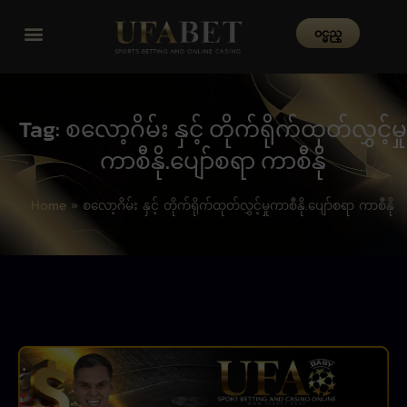
၀င္မည္
Tag: စလော့ဂိမ်း နှင့် တိုက်ရိုက်ထုတ်လွှင့်မှု
ကာစီနို.ပျော်စရာ ကာစီနို
Home
»
စလော့ဂိမ်း နှင့် တိုက်ရိုက်ထုတ်လွှင့်မှုကာစီနို.ပျော်စရာ ကာစီနို