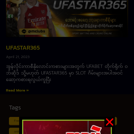
UFASTAR365
April 21, 2023
အွန်လိုင်းကာစီနိုလောင်းကစားများအတွက် UFABET တိုက်ရိုက် ဝ
ဘ်ဆိုဒ် သို့မဟုတ် UFASTAR365 မှာ SLOT ဂိမ်းများအပါအဝင်
ဆော့ကစားရလွယ်ကူပြီး
Read More »
Tags
Free ငါး ပစ် ဂိမ်း
Myanmar ကာစီနို
Online ငါး ဂိမ်း apk
online ငါး ပစ် ဂိမ်းapp
Shan Koe Mee ငါး ပစ် ဂိမ်း