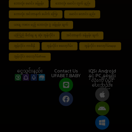
ဘောလုံး မောင်း ခန့်မှန်း
ဘောလုံး မောင်း တွက် နည်း
ဘောလုံး အင်တာနက် ပေါက် ကြေး
မောင်း လောင်း နည်း
ယနေ့ ကစား မည့် ဘောလုံး ပွဲ ခန့်မှန်း ချက်
ယုံကြည် စိတ်ချ ရ ဆုံး အွန်လိုင်း
အင်တာနက် ခန့်မှန်း ချက်
အွန်လိုင်း ကာစီနို
အွန်လိုင်း စလော့ဂိမ်း
အွန်လိုင်း စလော့ဂိမ်းapp
အွန်လိုင်း စလော့ဂိမ်းfree
ငွေသွင်းနည်း
Contact Us
iOS၊ Android
UFABET.BABY
နှင့် PC နှစ်မျိုး
လုံးကို ပံ့ပိုး
ပေးသည်။