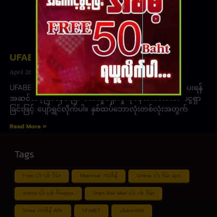
UFABET456
April 26, 2023
UFABET456 သည် သင့်အား ပျော်ရွှင်စွာဖြင့် ဝန်ဆောင်မှုပေးရန်
အဆင်သင့်ဖြစ်နေပါပြီ။ စိတ်လှုပ်ရှားမှုကိုဖန်တီးပေးသော ငွေရှာ
ခြင်းဖြင့် ပျော်ရွှင်လိုက်ပါ။ နှစ်ထပ်ဘောလုံးတစ်လုံးအတွက်
Read More »
Tags
Free ငါး ပစ် ဂိမ်း
Myanmar ကာစီနို
Online ငါး ဂိမ်း apk
online ငါး ပစ် ဂိမ်းapp
Shan Koe Mee ငါး ပစ် ဂိမ်း
Shwe ကာစီနို APK
UFABET
ufabet888