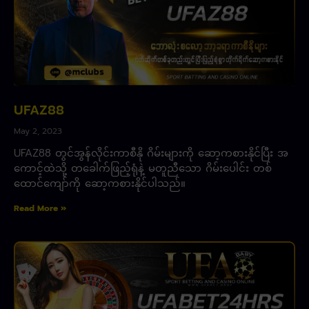
UFAZ88
May 2, 2023
UFAZ88 တွင်အွန်လိုင်းကာစီနို ဂိမ်းများကို ဆော့ကစားနိုင်ပြီး အ
ကောင့်ထဲသို့ တခေါက်ဖြည့်ရုံနဲ့ မတူညီသော ဂိမ်းပေါင်း တစ်
ထောင်ကျော်ကို ဆော့ကစားနိုင်ပါသည်။
Read More »