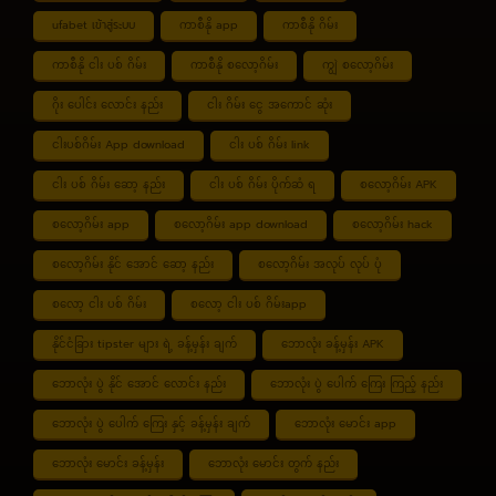
ufabet เข้าสู่ระบบ
ကာစီနို app
ကာစီနို ဂိမ်း
ကာစီနို ငါး ပစ် ဂိမ်း
ကာစီနို စလော့ဂိမ်း
ကျွဲ စလော့ဂိမ်း
ဂိုး ပေါင်း လောင်း နည်း
ငါး ဂိမ်း ငွေ အကောင် ဆုံး
ငါးပစ်ဂိမ်း App download
ငါး ပစ် ဂိမ်း link
ငါး ပစ် ဂိမ်း ဆော့ နည်း
ငါး ပစ် ဂိမ်း ပိုက်ဆံ ရ
စလော့ဂိမ်း APK
စလော့ဂိမ်း app
စလော့ဂိမ်း app download
စလော့ဂိမ်း hack
စလော့ဂိမ်း နိုင် အောင် ဆော့ နည်း
စလော့ဂိမ်း အလုပ် လုပ် ပုံ
စလော့ ငါး ပစ် ဂိမ်း
စလော့ ငါး ပစ် ဂိမ်းapp
နိုင်ငံခြား tipster များ ရဲ့ ခန့်မှန်း ချက်
ဘောလုံး ခန့်မှန်း APK
ဘောလုံး ပွဲ နိုင် အောင် လောင်း နည်း
ဘောလုံး ပွဲ ပေါက် ကြေး ကြည့် နည်း
ဘောလုံး ပွဲ ပေါက် ကြေး နှင့် ခန့်မှန်း ချက်
ဘောလုံး မောင်း app
ဘောလုံး မောင်း ခန့်မှန်း
ဘောလုံး မောင်း တွက် နည်း