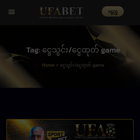
၀င္မည္
Tag: ငွေသွင်း/ငွေထုတ် game
Home
»
ငွေသွင်း/ငွေထုတ် game