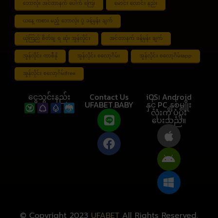
ဘောလုံး အင်တာနက် ပေါက် ကြေး
မောင်း လောင်း နည်း
ယနေ့ ကစား မည့် ဘောလုံး ပွဲ ခန့်မှန်း ချက်
ယုံကြည် စိတ်ချ ရ ဆုံး အွန်လိုင်း
အင်တာနက် ခန့်မှန်း ချက်
အွန်လိုင်း ကာစီနို
အွန်လိုင်း စလော့ဂိမ်း
အွန်လိုင်း စလော့ဂိမ်းapp
အွန်လိုင်း စလော့ဂိမ်းfree
ငွေသွင်းနည်း
Contact Us
iOS၊ Android
UFABET.BABY
နှင့် PC နှစ်မျိုး
လုံးကို ပံ့ပိုး
ပေးသည်။
© Copyright 2023
UFABET
All Rights Reserved.