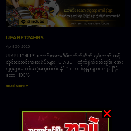
UFABET24HRS
April 30, 2023
UFABET24HRS လောင်းကစားဂိမ်းဝက်ဘ်ဆိုက် ၎င်းသည် အွန်
လိုင်းလောင်းကစားဂိမ်းများ၊ UFABET၊ တိုက်ရိုက်ဝဘ်ဆိုဒ်၊ အေး
ဂျင့်များမှတစ်ဆင့်မဟုတ်ဘဲ၊ နိုင်ငံတကာစံနှုန်းများ၊ တည်ငြိမ်
သော၊ 100%
Read More »