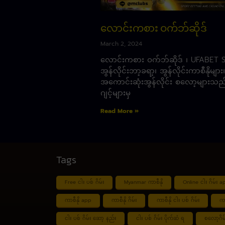
လောင်းကစား ဝက်ဘ်ဆိုဒ်
March 2, 2024
လောင်းကစား ဝက်ဘ်ဆိုဒ် ၊ UFABET 
အွန်လိုင်းဘာ့ခရာ့၊ အွန်လိုင်းကာစီနိုများ၊
အကောင်းဆုံးအွန်လိုင်း စလော့များသ
ဂျင့်များမှ
Read More »
Tags
Free ငါး ပစ် ဂိမ်း
Myanmar ကာစီနို
Online ငါး ဂိမ်း a
ကာစီနို app
ကာစီနို ဂိမ်း
ကာစီနို ငါး ပစ် ဂိမ်း
ကာ
ငါး ပစ် ဂိမ်း ဆော့ နည်း
ငါး ပစ် ဂိမ်း ပိုက်ဆံ ရ
စလော့ဂိမ