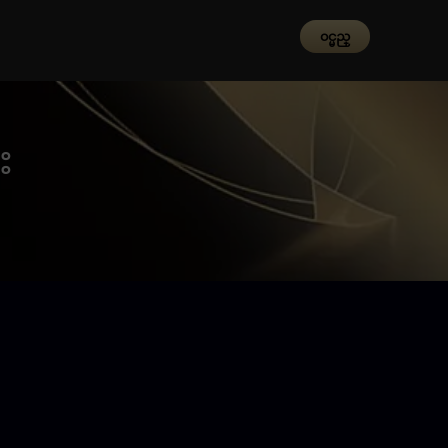
၀င္မည္
း