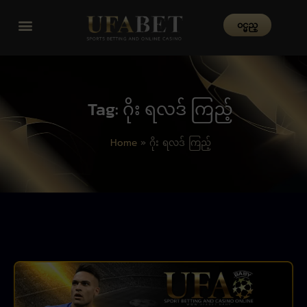
၀င္မည္
Tag: ဂိုး ရလဒ် ကြည့်
Home
»
ဂိုး ရလဒ် ကြည့်