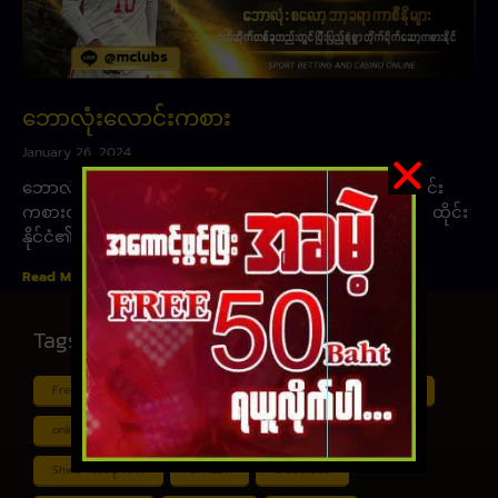
ဘောလုံးလောင်းကစား
January 26, 2024
ဘောလုံးလောင်းကစား ၊ UFABET အွန်လိုင်းဘောလုံးလောင်း
ကစားဝက်ဘ်ဆိုက်မှ အေးဂျင့်မဟုတ်ပဲ တရားဝင်လိုင်စင်ရ ထိုင်း
နိုင်ငံ၏ အကောင်းဆုံး ကမ္ဘာ့စံချိန်စံညွှန်းများနှင့်
Read More »
Tags
Free ငါး ပစ် ဂိမ်း
Myanmar ကာစီနို
Online ငါး ဂိမ်း apk
online ငါး ပစ် ဂိမ်းapp
Shan Koe Mee ငါး ပစ် ဂိမ်း
Shwe ကာစီနို APK
UFABET
ufabet888