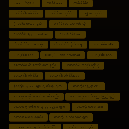
ufabet เข้าสู่ระบบ
ကာစီနို app
ကာစီနို ဂိမ်း
ကာစီနို ငါး ပစ် ဂိမ်း
ကာစီနို စလော့ဂိမ်း
ကျွဲ စလော့ဂိမ်း
ဂိုး ပေါင်း လောင်း နည်း
ငါး ဂိမ်း ငွေ အကောင် ဆုံး
ငါးပစ်ဂိမ်း App download
ငါး ပစ် ဂိမ်း link
ငါး ပစ် ဂိမ်း ဆော့ နည်း
ငါး ပစ် ဂိမ်း ပိုက်ဆံ ရ
စလော့ဂိမ်း APK
စလော့ဂိမ်း app
စလော့ဂိမ်း app download
စလော့ဂိမ်း hack
စလော့ဂိမ်း နိုင် အောင် ဆော့ နည်း
စလော့ဂိမ်း အလုပ် လုပ် ပုံ
စလော့ ငါး ပစ် ဂိမ်း
စလော့ ငါး ပစ် ဂိမ်းapp
နိုင်ငံခြား tipster များ ရဲ့ ခန့်မှန်း ချက်
ဘောလုံး ခန့်မှန်း APK
ဘောလုံး ပွဲ နိုင် အောင် လောင်း နည်း
ဘောလုံး ပွဲ ပေါက် ကြေး ကြည့် နည်း
ဘောလုံး ပွဲ ပေါက် ကြေး နှင့် ခန့်မှန်း ချက်
ဘောလုံး မောင်း app
ဘောလုံး မောင်း ခန့်မှန်း
ဘောလုံး မောင်း တွက် နည်း
ဘောလုံး အင်တာနက် ပေါက် ကြေး
မောင်း လောင်း နည်း