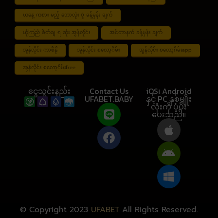
ယနေ့ ကစား မည့် ဘောလုံး ပွဲ ခန့်မှန်း ချက်
ယုံကြည် စိတ်ချ ရ ဆုံး အွန်လိုင်း
အင်တာနက် ခန့်မှန်း ချက်
အွန်လိုင်း ကာစီနို
အွန်လိုင်း စလော့ဂိမ်း
အွန်လိုင်း စလော့ဂိမ်းapp
အွန်လိုင်း စလော့ဂိမ်းfree
ငွေသွင်းနည်း
Contact Us
iOS၊ Android
UFABET.BABY
နှင့် PC နှစ်မျိုး
လုံးကို ပံ့ပိုး
ပေးသည်။
© Copyright 2023
UFABET
All Rights Reserved.