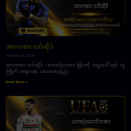
အားကစား ဝဘ်ဆိုဒ်
February 7, 2024
အားကစား ဝဘ်ဆိုဒ် ၊ ဘောလုံးကစား ခြင်းကို ကမ္ဘာပေါ် တွင် လူ
ကြိုက် အများဆုံး အားကစားနည်း
Read More »