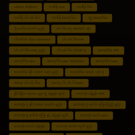
ufabet เข้าสู่ระบบ
ကာစီနို app
ကာစီနို ဂိမ်း
ကာစီနို ငါး ပစ် ဂိမ်း
ကာစီနို စလော့ဂိမ်း
ကျွဲ စလော့ဂိမ်း
ဂိုး ပေါင်း လောင်း နည်း
ငါး ဂိမ်း ငွေ အကောင် ဆုံး
ငါးပစ်ဂိမ်း App download
ငါး ပစ် ဂိမ်း link
ငါး ပစ် ဂိမ်း ဆော့ နည်း
ငါး ပစ် ဂိမ်း ပိုက်ဆံ ရ
စလော့ဂိမ်း APK
စလော့ဂိမ်း app
စလော့ဂိမ်း app download
စလော့ဂိမ်း hack
စလော့ဂိမ်း နိုင် အောင် ဆော့ နည်း
စလော့ဂိမ်း အလုပ် လုပ် ပုံ
စလော့ ငါး ပစ် ဂိမ်း
စလော့ ငါး ပစ် ဂိမ်းapp
နိုင်ငံခြား tipster များ ရဲ့ ခန့်မှန်း ချက်
ဘောလုံး ခန့်မှန်း APK
ဘောလုံး ပွဲ နိုင် အောင် လောင်း နည်း
ဘောလုံး ပွဲ ပေါက် ကြေး ကြည့် နည်း
ဘောလုံး ပွဲ ပေါက် ကြေး နှင့် ခန့်မှန်း ချက်
ဘောလုံး မောင်း app
ဘောလုံး မောင်း ခန့်မှန်း
ဘောလုံး မောင်း တွက် နည်း