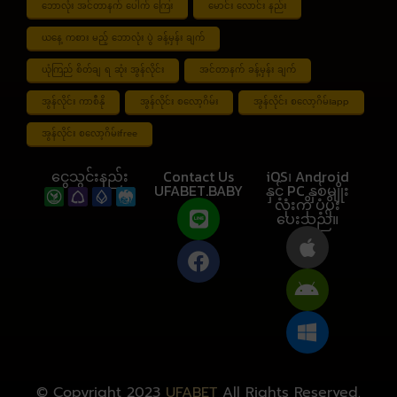
ဘောလုံး အင်တာနက် ပေါက် ကြေး
မောင်း လောင်း နည်း
ယနေ့ ကစား မည့် ဘောလုံး ပွဲ ခန့်မှန်း ချက်
ယုံကြည် စိတ်ချ ရ ဆုံး အွန်လိုင်း
အင်တာနက် ခန့်မှန်း ချက်
အွန်လိုင်း ကာစီနို
အွန်လိုင်း စလော့ဂိမ်း
အွန်လိုင်း စလော့ဂိမ်းapp
အွန်လိုင်း စလော့ဂိမ်းfree
ငွေသွင်းနည်း
Contact Us
iOS၊ Android
UFABET.BABY
နှင့် PC နှစ်မျိုး
လုံးကို ပံ့ပိုး
ပေးသည်။
© Copyright 2023
UFABET
All Rights Reserved.