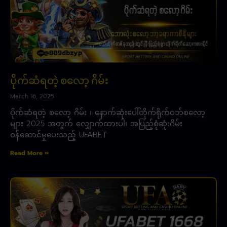
ပိုက်ဆံရတဲ့ စလော့ ဂိမ်း
March 16, 2025
ပိုက်ဆံရတဲ့ စလော့ ဂိမ်း ၊ နောက်ဆုံးပေါ်တိုက်ရိုက်ဝဘ်စလော့
များ 2025 အတွက် လျှောက်ထားပါ၊ အပြည့်စုံဆုံးဂိမ်း
ဝန်ဆောင်မှုပေးသည့် UFABET
Read More »