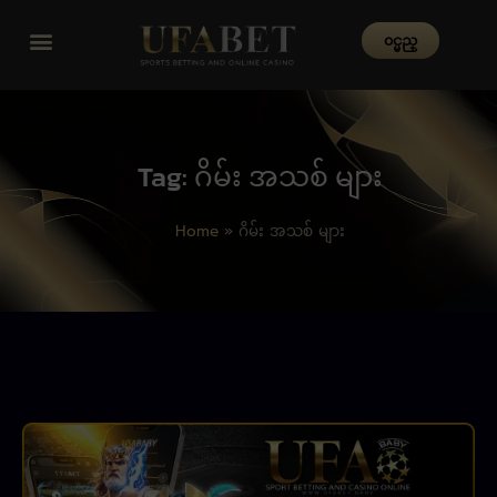
၀င္မည္
Tag: ဂိမ်း အသစ် များ
Home
»
ဂိမ်း အသစ် များ