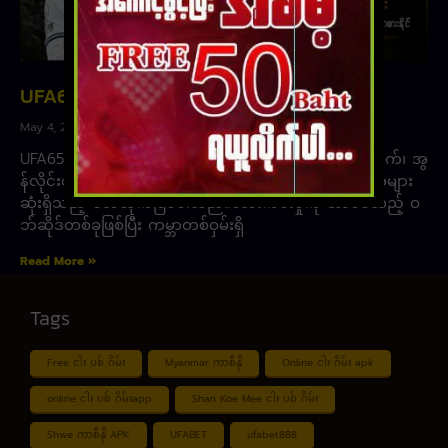
UFA656
May 4, 2023
UFA656 သည် အွန်လိုင်းဘောလုံးလောင်းကစားဝက်ဘ်ဆိုက်၊ အွ
န်လိုင်းစလော့များတွင် တစ်နှစ်တာအတွင်း ကစားသမားအများ
ဆုံးရှိသည့် ဝဘ်ဆိုက်ဖြစ်ပါသည်။ဘေးကင်းမှုကို အာမခံသည့် ဝ
ဘ်ဆိုဒ်တစ်ခုဖြစ်ပြီး ကမ္ဘာတစ်ဝှမ်းရှိ
Read More »
Tags
Free ငါး ပစ် ဂိမ်း
Myanmar ကာစီနို
Online ငါး ဂိမ်း apk
online ငါး ပစ် ဂိမ်းapp
Shan Koe Mee ငါး ပစ် ဂိမ်း
Shwe ကာစီနို APK
UFABET
ufabet888