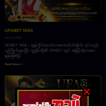
UFABET 1668
June 4, 2023
UFABET 1668 ၊ အွန်လိုင်းလောင်းကစားဝက်ဘ်ဆိုက် ၎င်းသည်
လူကြိုက်များပြီး ကျွန်ုပ်တို့၏ UFABET တွင် အမြင့်ဆုံးကစား
နှုန်းဖြစ်ပြီး
Read More »