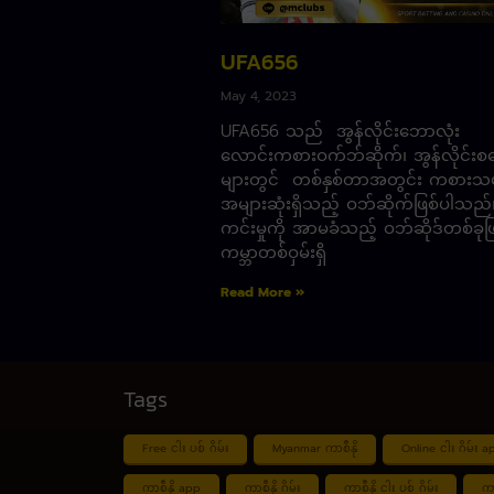
UFA656
May 4, 2023
UFA656 သည် အွန်လိုင်းဘောလုံး
လောင်းကစားဝက်ဘ်ဆိုက်၊ အွန်လိုင်းစ
များတွင် တစ်နှစ်တာအတွင်း ကစားသ
အများဆုံးရှိသည့် ဝဘ်ဆိုက်ဖြစ်ပါသည
ကင်းမှုကို အာမခံသည့် ဝဘ်ဆိုဒ်တစ်ခုဖြစ
ကမ္ဘာတစ်ဝှမ်းရှိ
Read More »
Tags
Free ငါး ပစ် ဂိမ်း
Myanmar ကာစီနို
Online ငါး ဂိမ်း a
ကာစီနို app
ကာစီနို ဂိမ်း
ကာစီနို ငါး ပစ် ဂိမ်း
ကာ