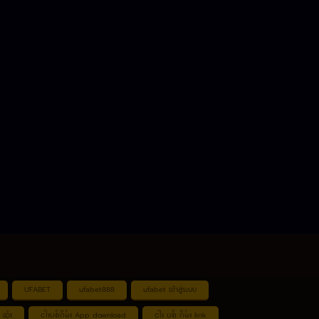
UFABET
ufabet888
ufabet เข้าสู่ระบบ
ဆုံး
ငါးပစ်ဂိမ်း App download
ငါး ပစ် ဂိမ်း link