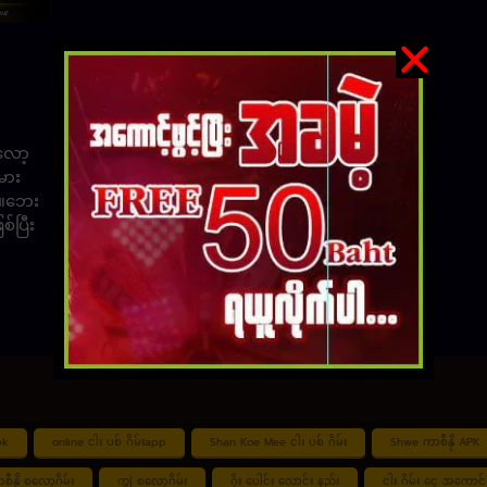
လော့
မား
်။ဘေး
်ပြီး
pk
online ငါး ပစ် ဂိမ်းapp
Shan Koe Mee ငါး ပစ် ဂိမ်း
Shwe ကာစီနို APK
စီနို စလော့ဂိမ်း
ကျွဲ စလော့ဂိမ်း
ဂိုး ပေါင်း လောင်း နည်း
ငါး ဂိမ်း ငွေ အကောင် 