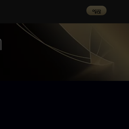
၀င္မည္
ါ