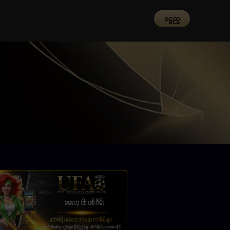
၀င္မည္