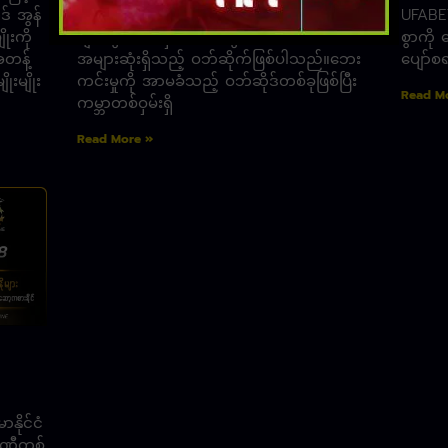
် အွန်
လောင်းကစားဝက်ဘ်ဆိုက်၊ အွန်လိုင်းစလော့
UFABE
ုးကို
များတွင် တစ်နှစ်တာအတွင်း ကစားသမား
စွာကို
တန့်
အများဆုံးရှိသည့် ဝဘ်ဆိုက်ဖြစ်ပါသည်။ဘေး
ပျော်စ
ိုးမျိုး
ကင်းမှုကို အာမခံသည့် ဝဘ်ဆိုဒ်တစ်ခုဖြစ်ပြီး
Read M
ကမ္ဘာတစ်ဝှမ်းရှိ
Read More »
နိုင်ငံ
္ပဏီတစ်