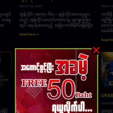
March 23, 2025
March 2
များတွင်
အွန်လိုင်း စလော့ ဂိမ်း ၊ အွန်လိုင်းစလော့များ
ကာစီနို
 ယနေ့
သည် အွန်လိုင်းလောင်းကစားသူ များစွာကြား
လူကြို
စား
တွင် ရေပန်းစားသည့် အခြားကာစီနိုဂိမ်းဖြစ်ပြီး၊
ပလက်ဖေ
ခေတ်မီပ
Read More »
Read M
UFABET587
UFAB
September 22, 2024
Septemb
ာဖြင့်
UFABET587 ၊ အွန်လိုင်းဘောလုံး
UFABET