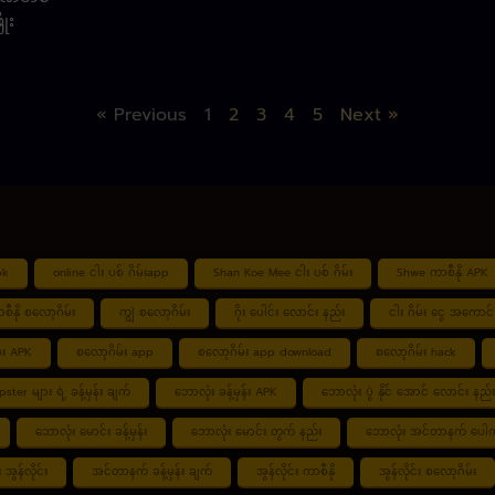
ိုး
« Previous
1
2
3
4
5
Next »
pk
online ငါး ပစ် ဂိမ်းapp
Shan Koe Mee ငါး ပစ် ဂိမ်း
Shwe ကာစီနို APK
စီနို စလော့ဂိမ်း
ကျွဲ စလော့ဂိမ်း
ဂိုး ပေါင်း လောင်း နည်း
ငါး ဂိမ်း ငွေ အကောင် 
်း APK
စလော့ဂိမ်း app
စလော့ဂိမ်း app download
စလော့ဂိမ်း hack
tipster များ ရဲ့ ခန့်မှန်း ချက်
ဘောလုံး ခန့်မှန်း APK
ဘောလုံး ပွဲ နိုင် အောင် လောင်း နည်း
ဘောလုံး မောင်း ခန့်မှန်း
ဘောလုံး မောင်း တွက် နည်း
ဘောလုံး အင်တာနက် ပေါက
အွန်လိုင်း
အင်တာနက် ခန့်မှန်း ချက်
အွန်လိုင်း ကာစီနို
အွန်လိုင်း စလော့ဂိမ်း