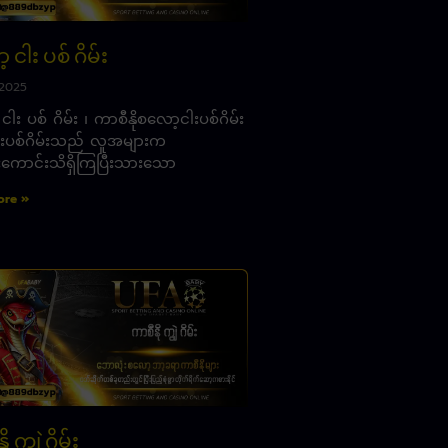
 ငါး ပစ် ဂိမ်း
 2025
ါး ပစ် ဂိမ်း ၊ ကာစီနိုစလော့ငါးပစ်ဂိမ်း
 ငါးပစ်ဂိမ်းသည် လူအများက
ကောင်းသိရှိကြပြီးသားသော
ore »
ု ကျွဲ ဂိမ်း