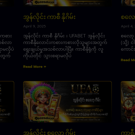
အွန်လိုင်း ကာစီ နိုဂိမ်း
စလော့
April 9, 2025
April 4,
်းကစား
အွန်လိုင်း ကာစီ နိုဂိမ်း ၊ UFABET အွန်လိုင်း
စလော့ င
သစ်လာ
ကာစီနိုလောင်းကစားကစားလိုသူများအတွက်
(သို့)
ရာမလိုပဲ
ရွေးချယ်မှုအသစ်လာပါပြီ။ ကာစီနိုရုံကို လူ
ကောင်း
်အတွက်
ကိုယ်တိုင် သွားစရာမလိုပဲ
Read M
Read More »
အွန်လိုင်း စလော့ ဂိမ်း
ကာစီနိ