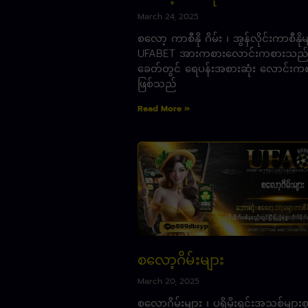
March 24, 2025
စလော့ ကာစီနို ဂိမ်း ၊ အွန်လိုင်းကာစီနို
UFABET အားကစားလောင်းကစားသည်
ခေတ်တွင် ရေပန်းအစားဆုံး လောင်းက
ဖြစ်သည်
Read More »
စလော့ဂိမ်းများ
March 20, 2025
စလော့ဂိမ်းများ ၊ ပရိုမိုးရှင်းအသစ်များစွ