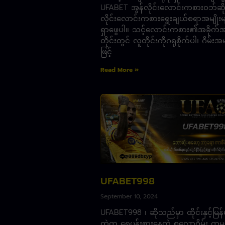
UFABET အွန်လိုင်းလောင်းကစားဝဘ်ဆိုဒ
လိုင်းလောင်းကစားရွေးချယ်စရာအမျိုးမျိ
ရှာဖွေပါ။ သင့်လောင်းကစား၏အခိုက်အ
တိုင်းတွင် လူတိုင်းကိုဂရုစိုက်ပါ၊ ဂိမ်းအမျ
ဖြင့်
Read More »
UFABET998
September 10, 2024
UFABET998 ၊ ဆိုသည်မှာ ထိုင်းနှင့်မြန်မာ
ထဲက ရေပန်းစားနေတဲ့ စလော့ဂိမ်း ကုမ