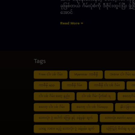
ခုဖြစ်တယ် ဂိမ်းပုံစံကို ဒီဇိုင်းထွင်ပြီး ဖွံ့ဖြ
အောင်
Read More »
Tags
Free ငါး ပစ် ဂိမ်း
Myanmar ကာစီနို
Online ငါး ဂိမ်း a
ကာစီနို app
ကာစီနို ဂိမ်း
ကာစီနို ငါး ပစ် ဂိမ်း
ကာ
ငါး ပစ် ဂိမ်း ဆော့ နည်း
ငါး ပစ် ဂိမ်း ပိုက်ဆံ ရ
စလော့ဂိမ
စလော့ ငါး ပစ် ဂိမ်း
စလော့ ငါး ပစ် ဂိမ်းapp
နိုင်ငံခြား 
ဘောလုံး ပွဲ ပေါက် ကြေး နှင့် ခန့်မှန်း ချက်
ဘောလုံး မောင်း app
ယနေ့ ကစား မည့် ဘောလုံး ပွဲ ခန့်မှန်း ချက်
ယုံကြည် စိတ်ချ ရ ဆုံး 