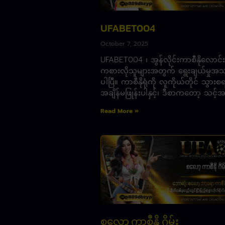
UFABET004
October 7, 2025
UFABET004 ၊ အွန်လိုင်းကာစီနိုလောင
ကစားလိုသူများအတွက် ရွေးချယ်မှုအ
ပါပြီ။ ကာစီနိုရုံကို လူကိုယ်တိုင် သွားစ
အချိန်မဖြုန်းပါနှင့်၊ ဒီစာကတော့ သင့
Read More »
စလော့ ကာစီနို ဂိမ်း