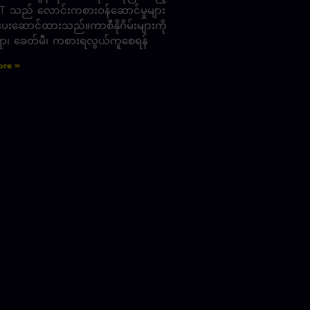
T သည် လောင်းကစားဝန်ဆောင်မှုများ
 ပေးဆောင်ထားသည်။ကာစီနိုဂိမ်းများကို
ရာ၊ ခေတ်မီ၊ ကစားရလွယ်ကူစေရန်
ore »