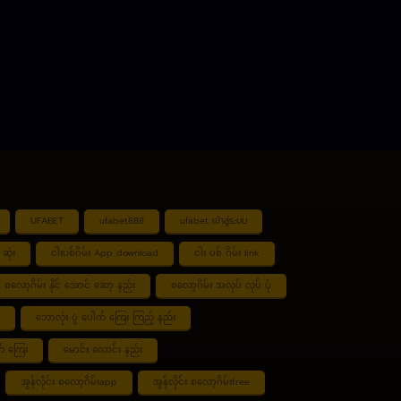
UFABET
ufabet888
ufabet เข้าสู่ระบบ
ဆုံး
ငါးပစ်ဂိမ်း App download
ငါး ပစ် ဂိမ်း link
စလော့ဂိမ်း နိုင် အောင် ဆော့ နည်း
စလော့ဂိမ်း အလုပ် လုပ် ပုံ
ဘောလုံး ပွဲ ပေါက် ကြေး ကြည့် နည်း
် ကြေး
မောင်း လောင်း နည်း
အွန်လိုင်း စလော့ဂိမ်းapp
အွန်လိုင်း စလော့ဂိမ်းfree