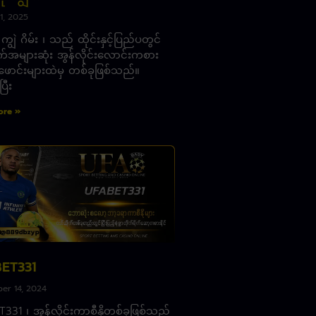
1, 2025
 ကျွဲ ဂိမ်း ၊ သည် ထိုင်းနှင့်ပြည်ပတွင်
က်အများဆုံး အွန်လိုင်းလောင်းကစား
ာင်းများထဲမှ တစ်ခုဖြစ်သည်။
ြီး
ore »
ET331
er 14, 2024
331 ၊ အွန်လိုင်းကာစီနိုတစ်ခုဖြစ်သည့်