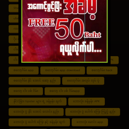
Shwe ကာစီနို APK
UFABET
ufabet888
ufabet เข้าสู่ระบบ
ကာစီနို app
ကာစီနို ဂိမ်း
ကာစီနို ငါး ပစ် ဂိမ်း
ကာစီနို စလော့ဂိမ်း
ကျွဲ စလော့ဂိမ်း
ဂိုး ပေါင်း လောင်း နည်း
ငါး ဂိမ်း ငွေ အကောင် ဆုံး
ငါးပစ်ဂိမ်း App download
ငါး ပစ် ဂိမ်း link
ငါး ပစ် ဂိမ်း ဆော့ နည်း
ငါး ပစ် ဂိမ်း ပိုက်ဆံ ရ
စလော့ဂိမ်း APK
စလော့ဂိမ်း app
စလော့ဂိမ်း app download
စလော့ဂိမ်း hack
စလော့ဂိမ်း နိုင် အောင် ဆော့ နည်း
စလော့ဂိမ်း အလုပ် လုပ် ပုံ
စလော့ ငါး ပစ် ဂိမ်း
စလော့ ငါး ပစ် ဂိမ်းapp
နိုင်ငံခြား tipster များ ရဲ့ ခန့်မှန်း ချက်
ဘောလုံး ခန့်မှန်း APK
ဘောလုံး ပွဲ နိုင် အောင် လောင်း နည်း
ဘောလုံး ပွဲ ပေါက် ကြေး ကြည့် နည်း
ဘောလုံး ပွဲ ပေါက် ကြေး နှင့် ခန့်မှန်း ချက်
ဘောလုံး မောင်း app