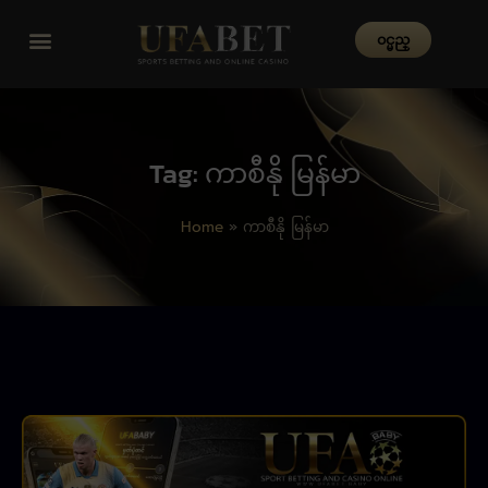
၀င္မည္
Tag: ကာစီနို မြန်မာ
Home
»
ကာစီနို မြန်မာ