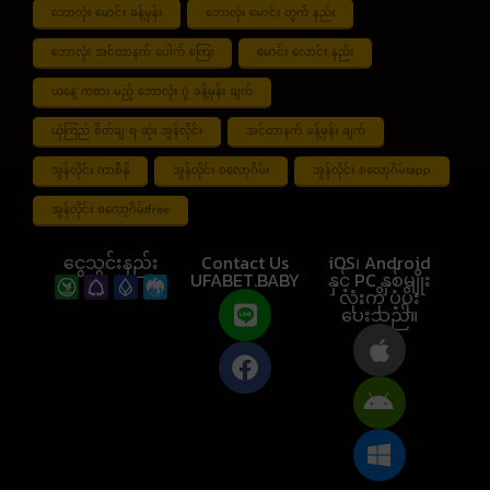
ဘောလုံး မောင်း ခန့်မှန်း
ဘောလုံး မောင်း တွက် နည်း
ဘောလုံး အင်တာနက် ပေါက် ကြေး
မောင်း လောင်း နည်း
ယနေ့ ကစား မည့် ဘောလုံး ပွဲ ခန့်မှန်း ချက်
ယုံကြည် စိတ်ချ ရ ဆုံး အွန်လိုင်း
အင်တာနက် ခန့်မှန်း ချက်
အွန်လိုင်း ကာစီနို
အွန်လိုင်း စလော့ဂိမ်း
အွန်လိုင်း စလော့ဂိမ်းapp
အွန်လိုင်း စလော့ဂိမ်းfree
ငွေသွင်းနည်း
Contact Us
iOS၊ Android
UFABET.BABY
နှင့် PC နှစ်မျိုး
လုံးကို ပံ့ပိုး
ပေးသည်။