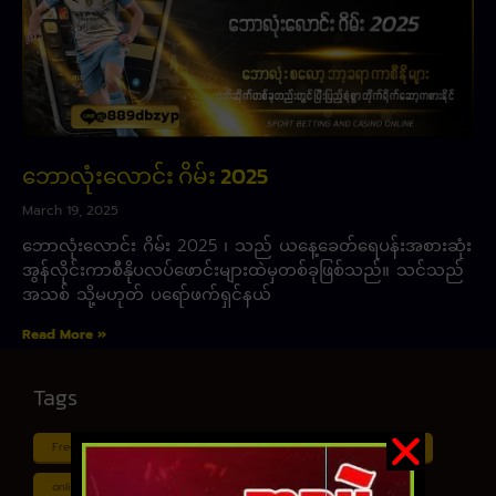
ဘောလုံးလောင်း ဂိမ်း 2025
March 19, 2025
ဘောလုံးလောင်း ဂိမ်း 2025 ၊ သည် ယနေ့ခေတ်ရေပန်းအစားဆုံး
အွန်လိုင်းကာစီနိုပလပ်ဖောင်းများထဲမှတစ်ခုဖြစ်သည်။ သင်သည်
အသစ် သို့မဟုတ် ပရော်ဖက်ရှင်နယ်
Read More »
Tags
Free ငါး ပစ် ဂိမ်း
Myanmar ကာစီနို
Online ငါး ဂိမ်း apk
online ငါး ပစ် ဂိမ်းapp
Shan Koe Mee ငါး ပစ် ဂိမ်း