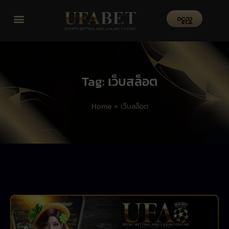
၀င္မည္
Tag: เว็บสล็อต
Home
»
เว็บสล็อต