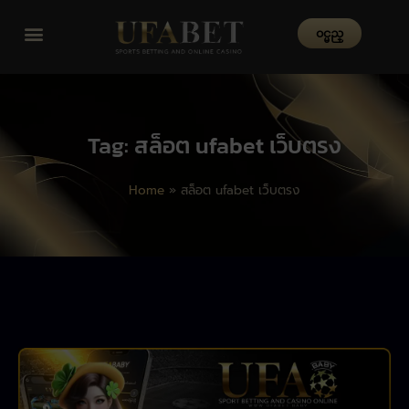
၀င္မည္
Tag: สล็อต ufabet เว็บตรง
Home
»
สล็อต ufabet เว็บตรง