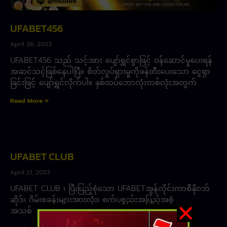
UFABET456
April 26, 2023
UFABET456 သည် သင့်အား ပျော်ရွှင်စွာဖြင့် ဝန်ဆောင်မှုပေးရန်
အဆင်သင့်ဖြစ်နေပါပြီ။ စိတ်လှုပ်ရှားမှုကိုဖန်တီးပေးသော ငွေရှာ
ခြင်းဖြင့် ပျော်ရွှင်လိုက်ပါ။ နှစ်ထပ်ဘောလုံးတစ်လုံးအတွက်
Read More »
UFABET CLUB
April 21, 2023
UFABET CLUB ၊ ပြီးပြည့်စုံသော UFABETအွန်လိုင်းကာစီနိုဝဘ်
ဆိုဒ်၊ ဂိမ်းစခန်းများအားလုံး၊ စက်ပစ္စည်းအပြည့်အစုံ
အသစ်အသစ်သော အပ်ဒိတ်များ၊ စနစ်သစ်များဖြင့်