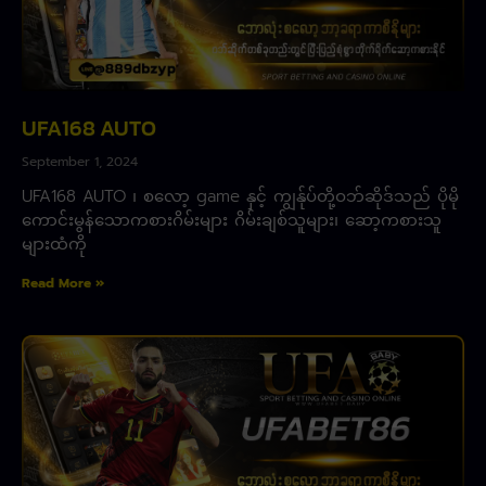
UFA168 AUTO
September 1, 2024
UFA168 AUTO ၊ စလော့ game နှင့် ကျွန်ုပ်တို့ဝဘ်ဆိုဒ်သည် ပိုမို
ကောင်းမွန်သောကစားဂိမ်းများ ဂိမ်းချစ်သူများ၊ ဆော့ကစားသူ
များထံကို
Read More »