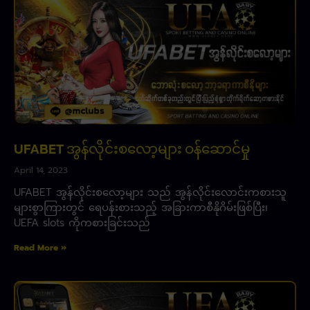
UFABET အွန်လိုင်းစလော့များ ဝန်ဆောင်မှု
April 14, 2023
UFABET အွန်လိုင်းစလော့များ သည် အွန်လိုင်းလောင်းကစားသူ
များစွာကြားတွင် ရေပန်းစားသည့် အခြားကာစီနိုဂိမ်းဖြစ်ပြီး၊
UEFA slots ကိုကစားခြင်းသည်
Read More »