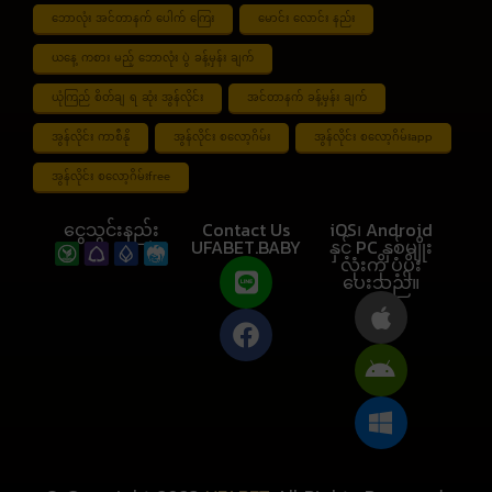
ဘောလုံး အင်တာနက် ပေါက် ကြေး
မောင်း လောင်း နည်း
ယနေ့ ကစား မည့် ဘောလုံး ပွဲ ခန့်မှန်း ချက်
ယုံကြည် စိတ်ချ ရ ဆုံး အွန်လိုင်း
အင်တာနက် ခန့်မှန်း ချက်
အွန်လိုင်း ကာစီနို
အွန်လိုင်း စလော့ဂိမ်း
အွန်လိုင်း စလော့ဂိမ်းapp
အွန်လိုင်း စလော့ဂိမ်းfree
ငွေသွင်းနည်း
Contact Us
iOS၊ Android
UFABET.BABY
နှင့် PC နှစ်မျိုး
လုံးကို ပံ့ပိုး
ပေးသည်။