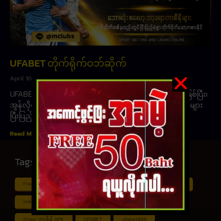
UFABET တိုက်ရိုက်ဝဘ်ဆိုက်
April 10, 2023
UFABET တိုက်ရိုက်ဝဘ်ဆိုက် သည် နံပါတ်တစ် ဝဘ်ဆိုဒ်ဖြစ်ပြီး၊
အွန်လိုင်းကမ္ဘာတွင် ဖျော်ဖြေရေး၊ ပျော်ရွှင်စရာ၊ ကာစီနိုဂိမ်းများ
ပြီးပြည့်စုံပြီး
Read More »
Tags
Free ငါး ပစ် ဂိမ်း
Myanmar ကာစီနို
Online ငါး ဂိမ်း apk
online ငါး ပစ် ဂိမ်းapp
Shan Koe Mee ငါး ပစ် ဂိမ်း
Shwe ကာစီနို APK
UFABET
ufabet888