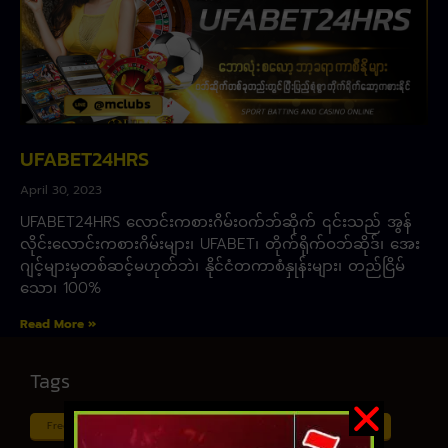
UFABET24HRS
April 30, 2023
UFABET24HRS လောင်းကစားဂိမ်းဝက်ဘ်ဆိုက် ၎င်းသည် အွန်
လိုင်းလောင်းကစားဂိမ်းများ၊ UFABET၊ တိုက်ရိုက်ဝဘ်ဆိုဒ်၊ အေး
ဂျင့်များမှတစ်ဆင့်မဟုတ်ဘဲ၊ နိုင်ငံတကာစံနှုန်းများ၊ တည်ငြိမ်
သော၊ 100%
Read More »
Tags
Free ငါး ပစ် ဂိမ်း
Myanmar ကာစီနို
Online ငါး ဂိမ်း apk