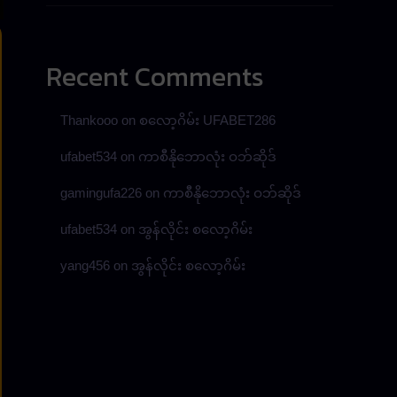
Recent Comments
Thankooo
on
စလော့ဂိမ်း UFABET286
ufabet534
on
ကာစီနိုဘောလုံး ဝဘ်ဆိုဒ်
gamingufa226
on
ကာစီနိုဘောလုံး ဝဘ်ဆိုဒ်
ufabet534
on
အွန်လိုင်း စလော့ဂိမ်း
yang456
on
အွန်လိုင်း စလော့ဂိမ်း