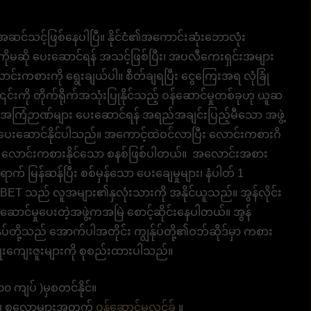
ု့ အဆင်သင့်ဖြစ်နေပါပြီ။ နိုင်ငံ၏အကောင်းဆုံးဘောလုံး
ကိုမဆို ပေးဆောင်ရန် အသင့်ဖြစ်ပြီး၊ အပလီကေးရှင်းအများ
င်းကစားကို ရွေးချယ်ပါ။ စီတ်ချရပြီး ငွေကြေးအရ လုံခြုံ
် ၎င်းကို တိုက်ရိုက်အသုံးပြုနိုင်သည့် ဝန်ဆောင်မှုတစ်ခုဟု ယူဆ
င့် အကြံဉာဏ်များ ပေးဆောင်ရန် အရည်အချင်းပြည့်မီသော အဖွဲ့
ျား ပေးဆောင်နိုင်ပါသည်။ အကောင့်ထဲဝင်လာပြီး လောင်းကစားဂိ
ေးညီ လောင်းကစားနိုင်သော စနစ်ဖြစ်ပါတယ်။ အလောင်းအစား
က် မြန်ဆန်ပြီး စစ်မှန်သော ပေးချေမှုများ၊ နံပါတ် 1
ET သည် လူအများ၏နှလုံးသားကို အနိုင်ယူသည်။ အွန်လိုင်း
ဆောင်မှုပေးတဲ့အဖွဲ့ကအမြဲ စောင့်ဆိုင်းနေပါတယ်။ အွန်
ုပ်တို့သည် အောက်ပါအတိုင်း ကျွန်ုပ်တို့၏ဝဘ်ဆိုဒ်မှာ ကစား
ိုးကျေးဇူးများကို စုစည်းထားပါသည်။
 ကျပ် )မှစတင်နိုင်။
ား၊ စလော့များအတွက်
ဝန်ဆောင်မှုလင့်ခ်
။