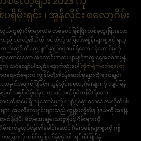
ဝဘ်စလော့များ 2023 ကို
မိုးရှင်း ၊ အွန်လိုင်း စလော့ဂိမ်း
အလွယ်ကူဆုံးဂိမ်းများထဲမှ တစ်ခုပင်ဖြစ်ပြီး တစ်မူထူးခြားသော
်းသည် ၎င်းတို့၏အိတ်ကပ်ထဲသို့ အမြတ်အစွန်းများစွာကို ရယူ
ည်းတွင် ထိတွေ့မျက်နှာပြင်များပါရှိသော ဝန်ဆောင်မှုကို
်စရာကောင်းသော အလောင်းအစားများနှင့်အတူ ငွေအစစ်အမှန်
က် သင့်လျော်ပါသည်။ နောက်ဆုံးပေါ်
တိုက်ရိုက်ဝဘ်စလော့
ာက်ရောက် ကျွန်ုပ်တို့၏ဝန်ဆောင်မှုများကို ချက်ချင်း
ာနက်အချက်ပြခြင်း၊ အွန်လိုင်းစလော့ဂိမ်းများကို လျင်မြန်
မြတ်အစွန်းပိုမိုရရှိကာ ယခင်ထက်ပိုမိုတန်ဖိုးရှိသော
က်နှာပေါ်ရှိ ဝန်ဆောင်မှုကို ပျော်ရွှင်စွာ စတင်ခံစားလိုက်ပါ။
်းများ၊ အပလီကေးရှင်းများသည် ကျွန်ုပ်တို့၏ချန်နယ်ကို အချိန်
ိုင်ပြီး စိတ်အေးချမ်းသာစွာဖြင့် ဂိမ်းများကို
်းစက်မှုလုပ်ငန်း၏ခေါင်းဆောင် ဂိမ်းစခန်းများစွာကို ဤ
ု အနိုင်ယူဖို့ ဝင်နိုင်မှာပါ။ ရင်းနှီးမြုပ်နှံ