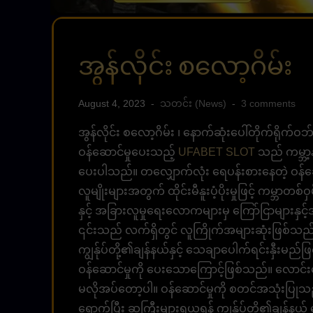
အွန်လိုင်း စလော့ဂိမ်း
August 4, 2023
သတင်း (News)
3 comments
အွန်လိုင်း စလော့ဂိမ်း ၊ နောက်ဆုံးပေါ်တိုက်ရိုက်
ဝန်ဆောင်မှုပေးသည့်
UFABET SLOT
သည် ကမ္ဘာ့န
ပေးပါသည်။ တလျှောက်လုံး ရေပန်းစားနေတဲ့ ဝန်ဆောင်
လူမျိုးများအတွက် ထိုင်းမီနူးပံ့ပိုးမှုဖြင့် ကမ္ဘ
နှင့် အခြားလူမှုရေးလောကများမှ ကြော်ငြာများနှင့်
၎င်းသည် လက်ရှိတွင် လူကြိုက်အများဆုံးဖြစ်သည
ကျွန်ုပ်တို့၏ချန်နယ်နှင့် သေချာပေါက်ရင်းနှီးမည်ဖြ
ဝန်ဆောင်မှုကို ပေးသောကြောင့်ဖြစ်သည်။ လောင်းက
မလိုအပ်တော့ပါ။ ဝန်ဆောင်မှုကို စတင်အသုံးပြုသည
ရောက်ပြီး ဆုကြီးများရယူရန် ကျွန်ုပ်တို့၏ချန်နယ်