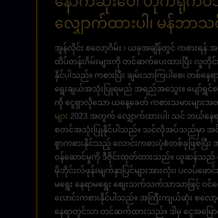
နောက်ဆုံးပေါ် တိုက်ရိုက်
လျှောက်ထားပါ၊ မန်ဘာသစ်ပရို
အွန်လိုင်း စလော့ဂိမ်း ၊ ယခုအချိန်တွင် ကစားရန် 
ထိပ်တန်းဂိမ်းများကို တင်ဆက်ပေးထားပြီး လူတိုင
နိုင်ပါသည်။ ကစားပြီး ချမ်းသာကြပါစေ၊ တစ်နေရာတ
ရွေးချယ်အသုံးပြုရမည် အရည်အသွေး။ ပျော်ရွှင
ကို ငွေရှာလိုသော ယနေ့ခေတ် ကစားသမားများအတွ
များ
2023 အတွက် လျှောက်ထားပါ၊ သင် ဘယ်နေရာပဲရေ
စတင်အသုံးပြုနိုင်ပါသည်။ သင်လိုအပ်သည်မှာ အင်တ
စွာကစားနိုင်သည့် လောင်းကစားပုံစံတစ်ခုဖြစ်ပြီး အ
ဝန်ဆောင်မှုကို ဒီဇိုင်းထုတ်ထားသည်။ ယူဆန်သည် စာမျ
မိုဘိုင်းလ်ဖုန်းမျက်နှာပြင်များအားလုံး၊ ပလပ်ဖောင
မရွေး နေရာမရွေး စျေးသက်သက်သာသာဖြင့် ဝင်ရောက်န
လောင်းကစားနိုင်ပါသည်။ အကြီးကျယ်ဆုံး စလော့ဂိမ
နေရာတွင်သာ တင်ဆက်ထားသည်။ ဒါမှ ငွေအမြောက်အမြားကိ