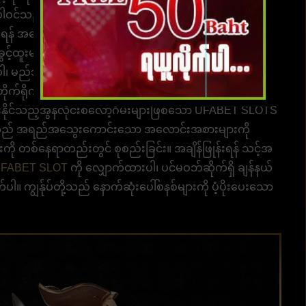
င်သည့် နောက်ဆုံးပေါ်တိုက်ရိုက်ဝဘ်စလော့များ 2023 ကို
န် အကောင့်ဝင်ပါ၊ နေ့ချင်းညချင်း ပရော်ဖက်ရှင်နယ်တစ်
်ထူးများစွာဖြင့် ဝင်ရောက်လိုက်ပါ။ အွန်လိုင်းစလော့များ
၊ မည်သည့်ပြဿနာမျိုးရှိပါစေ ကျွန်ုပ်တို့၏ဝန်ထမ်းများကို
တိုက်ရိုက်ဝဘ်စလော့များ 2023 ကိုလျှောက်ထားပါ။ လူတိုင်း
ုင်သည့်အွန်လိုင်းစလော့ဂိမ်းများဖြစ်သော UFABET SLOTS
သည် အရည်အသွေးကောင်းသော အလောင်းအစားများကို
းကို တစ်နေရာတည်းတွင် စုစည်းခြင်း။ အချိန်ဖြုန်းရန် သင့်အ
FABET SLOT
ကို လျှောက်ထားပါ၊ ပင်မဝဘ်ဆိုက်ရှိ ချန်နယ်
က်ပါ။ ကျွန်ုပ်တို့သည် နောက်ဆုံးပေါ်စနစ်များကို ပံ့ပိုးပေးသော