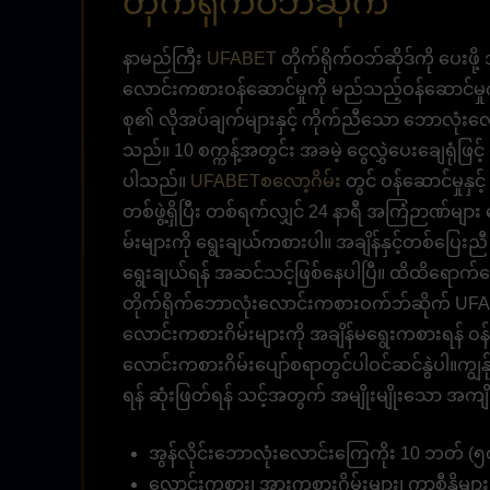
တိုက်ရိုက်ဝဘ်ဆိုက်
နာမည်ကြီး
UFABET
တိုက်ရိုက်ဝဘ်ဆိုဒ်ကို ပေးဖိ
လောင်းကစားဝန်ဆောင်မှုကို မည်သည့်ဝန်ဆောင်မှု
စု၏ လိုအပ်ချက်များနှင့် ကိုက်ညီသော ဘောလုံးလော
သည်။ 10 စက္ကန့်အတွင်း အခမဲ့ ငွေလွှဲပေးချေရုံဖြင့
ပါသည်။
UFABETစလော့ဂိမ်း
တွင် ဝန်ဆောင်မှုနှ
တစ်ဖွဲ့ရှိပြီး တစ်ရက်လျှင် 24 နာရီ အကြံဉာဏ်မ
မ်းများကို ရွေးချယ်ကစားပါ။ အချိန်နှင့်တစ်ပြ
ရွေးချယ်ရန် အဆင်သင့်ဖြစ်နေပါပြီ။ ထိထိရောက်ရော
တိုက်ရိုက်ဘောလုံးလောင်းကစားဝက်ဘ်ဆိုက် UFAB
လောင်းကစားဂိမ်းများကို အချိန်မရွေးကစားရန် ဝန်
လောင်းကစားဂိမ်းပျော်စရာတွင်ပါဝင်ဆင်နွဲပါ။ကျွန်
ရန် ဆုံးဖြတ်ရန် သင့်အတွက် အမျိုးမျိုးသော အကျ
အွန်လိုင်းဘောလုံးလောင်းကြေကိုး 10 ဘတ် (၅၀၀
လောင်းကစား၊ အားကစားဂိမ်းများ၊ ကာစီနိုမျ