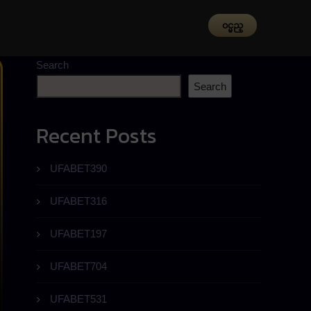
၀င္မည္
Search
Search
Recent Posts
UFABET390
UFABET316
UFABET197
UFABET704
UFABET531