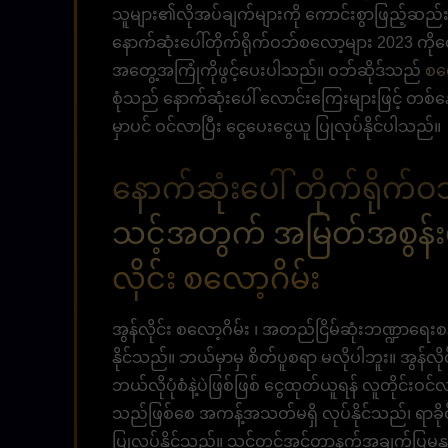
သူများ၏လိုအပ်ချက်များကို ကောင်းစွာဖြည့်ဆည်း
နောက်ဆုံးပေါ်တိုက်ရိုက်ဝဘ်စလော့များ 2023
အတွေ့အကြုံကိုဖွင့်ပေးပါသည်။ ဝဘ်ဆိုဒ်သည်
စလ
စုံသည် နောက်ဆုံးပေါ် လောင်းကြေးများဖြင့် တစ်န
မှာပင် ဝင်လာပြီး ငွေပေးငွေယူ ပြုလုပ်နိုင်ပါသည်။
နောက်ဆုံးပေါ် တိုက်ရိုက်
သင့်အတွက် အမြတ်အစွန်းမ
လိုင်း စလော့ဂိမ်း
အွန်လိုင်း စလော့ဂိမ်း ၊ အတည်ငြိမ်ဆုံးဘဏ္ဍာရေးစ
နိုင်သည်။ ဘယ်မှာမှ စိတ်ပူစရာ မလိုပါဘူး။ အွန်လို
ဘယ်လိုပုံစံနဲ့ပဲဖြစ်ဖြစ် ငွေထုတ်ယူရန် လူတိုင်း
သည်ဖြစ်စေ အကန့်အသတ်မရှိ လုပ်နိုင်သည်၊ ရာခိုင
ပြုလုပ်နိုင်သည်။ သင့်တွင်အင်တာနက်အချက်ပြမှုနှင