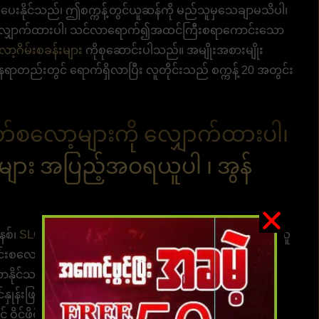
ပေးနိုင်သည်၊ ဤစက္ကန့်တွင်ယူဆန်ကို မည်သူမှသေချာမသိပါ၊
 ကိုလျှောက်ထားပါ၊ သင်လာရောက်၍အထင်ကြီးစရာကောင်းသော
ော့ဂိမ်းစခန်းမျာ
း ကိုစုဆောင်းပါသည်။ အမျိုးအစားမျိုး
ေရာတည်းတွင် ရောက်ရှိလာပြီး လူတိုင်းသည် စက္ကန့် 20 အတွင်း
ဝဘ်စလော့များကို လျှောက်ထားပါ၊
ျား အပြည့်အဝရယူပါ ၊ အွန်
နစ်၊
SLOT UFABET
သည် အပ်ငွေပမာဏအားလုံးကို ထုတ်ယူ
င်းစလော့များကစားခြင်း၏ဝန်ဆောင်မှုကိုခံစားပါ။ ဂိမ်းကို
ဝင်လာနိုင်သည်။ 1 ဘတ် သို့မဟုတ် ဘတ် 1 သန်းကို ထုတ်ယူလို
်နှုန်းဖြတ်တောက်ခြင်းမရှိဘဲ သင်ကိုယ်တိုင် အရောင်းအဝယ်
့် ဝိုင်ဖိုင်အချက်ပြမှုတစ်ခုရှိသရွေ့ ကစားသမားများအတွက်