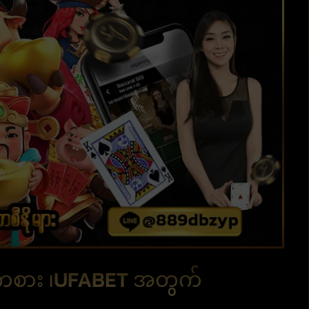
်းကစား ၊UFABET အတွက်