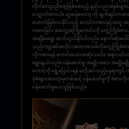
လိုက်လျောညီထွေဖြစ်စေမည့် နည်းပညာစနစ်များပါဝ
လျှောက်ထားပါ။ ယူဆန်စလော့ ကို ချက်ချင်းကစားရ
ယောက်ဖြစ်လာနိုင်သည့် လောင်းကစားနှင့်အတူ အခွင့
ကစားခြင်း အတွေ့အကြုံကောင်းကို တွေ့ကြုံခံစားပါ
အချိန်မရွေး ဆက်သွယ်နိုင်ပါသည်။ နောက်ဆုံးပေါ်
သည်ကမ္ဘာ၏အတိုင်းအတာအသစ်ကိုတွေ့ကြုံခံစားနိ
ကိုကစားရန် ကောင်းသောအဆုံးသတ်။ အနာဂတ်
ရွေးချယ်သည်။ ဝန်ဆောင်မှု အမျိုးအစား အမျိုးမျို
ကောင့်ကို ရွှေ့ပြောင်းရန် မလိုအပ်သည့်နေရာတွင်
U
ပုံစံများအားလုံးမှတစ်ဆင့် ဝန်ဆောင်မှုကို ခံစားလို
ဝန်ဆောင်မှုပေးသူဖြစ်သည်။