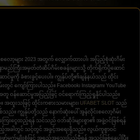
ဝဘ်စလော့များ 2023 အတွက် လျှောက်ထားပါ၊ အပြည့်စုံဆုံးဂိမ်း
ာမည်ကြီးအမှတ်တံဆိပ်ဂိမ်းစခန်းများသို့ တိုက်ရိုက်ပို့ဆောင်
မှုကို ခံစားခွင့်ပေးပါ။ ကျွန်ုပ်တို့၏ချန်နယ်သည် ထိုင်း
ာတစ်ဝှမ်းတွင် ကျော်ကြားပါသည်။ Facebook၊ Instagram၊ YouTube
အတူ ဝန်ဆောင်မှုအပြည့်ဖြင့် ဝင်ရောက်ကြည့်ရှုနိုင်ပါသည်။
်။ အထူးသဖြင့် ထိုင်းကစားသမားများ၊
UFABET SLOT
သည်
စ်သည်။ ကျွန်ုပ်တို့သည် နောက်ဆုံးပေါ် အွန်လိုင်းစလော့ဂိမ်း
ြေးငွေထည့်ရန် သင်သည် ဝဘ်ဆိုဒ်များစွာ၏ အဖွဲ့ဝင်ဖြစ်ရန်
့်အခါတွင် သင့်တွင် အခွင့်အရေးရှိသည်။ လွယ်ကူစွာဝင်
 ဖော်မက်မျိုးစုံဖြင့် အရည်အသွေးပြည့်မီရန် အသင့်ဖြစ်နေပါပြီ။