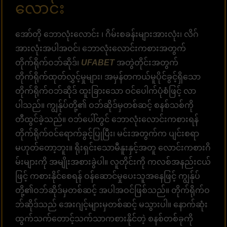
လောင်း
အော်တို ဘောလုံးလောင်း ၊ ဂိမ်းစခန်းများအားလုံး၊ လိဂ်
အားလုံးအပါအဝင်၊ ဘောလုံးလောင်းကစားအတွက်
တိုက်ရိုက်ဝဘ်ဆိုဒ်၊
UFABET
အတွဲတိုင်းအတွက်
တိုက်ရိုက်ထုတ်လွှင့်မှုများ၊ အမှန်တကယ်မူပိုင်ခွင့်ရှိသော
တိုက်ရိုက်ဝဘ်ဆိုဒ် ထူးခြားသော ဝင်ပေါက်ပုံစံဖြင့် လာ
ပါသည်။ ကျွန်ုပ်တို့၏ ဝဘ်ဆိုဒ်မှတစ်ဆင့် စနစ်သစ်ကို
တီထွင်ခဲ့သည်။ ဝဘ်ပေါ်တွင် ဘောလုံးလောင်းကစားရန်
တိုက်ရိုက်ဝင်ရောက်ခွင့်ပြုပြီး၊ မင်းအတွက်က ပျင်းစရာ
မဟုတ်တော့ဘူး။ ရိုးရှင်းသောမီနူးနှင့်အတူ လောင်းကစားဂိ
မ်းများကို အမျိုးအစားခွဲပါ။ လူတိုင်းကို ကလစ်အနည်းငယ်
ဖြင့် ကစားနိုင်စေရန် ဝန်ဆောင်မှုပေးသူအနေဖြင့် ကျွန်ုပ်
တို့၏ဝဘ်ဆိုဒ်မှတစ်ဆင့် အပါအဝင်ဖြစ်သည်။ တိုက်ရိုက်ဝ
ဘ်ဆိုဒ်သည် အေးဂျင့်များမှတစ်ဆင့် မသွားပါ။ နောက်ဆုံး
ထွက်သက်တောင့်သက်သာကစားနိုင်တဲ့ စနစ်တစ်ခုကို