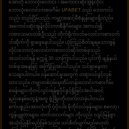
အော်တို ဘောလုံးလောင်း ၊ အကောင်းဆုံးအွန်လိုင်း
ဘောလုံးလောင်းကစားဂိမ်း
UFABET
သည် ဘေးကင်း
သည်၊ တည်ငြိမ်သည်၊ ကမ္ဘာ့အဆင့်မီစံနှုန်းများရှိသည်။
အကောင်းဆုံးအွန်လိုင်းကာစီနိုဂိမ်းများ အကယ်၍
ကစားသမားတစ်ဦးသည် တိုက်ရိုက်ဝဘ်လောင်းကစားဝက်
ဘ်ဆိုက်ကို ရှာဖွေနေပါသည်။ ယုံကြည်စိတ်ချရသောအွန်
လိုင်းဘောလုံးလောင်းကစားဝဘ်ဆိုဒ်တစ်ခုသည်
အသင်းဝင်ရန် စက္ကန့် 30 သာကြာပါသည်။ ၎င်းကို ချန်နယ်
တစ်ခုအနေဖြင့် အကြံပြုအပ်ပါသည်။ သင်ရှာနေတာ
သေချာပါတယ်။ ဝန်ဆောင်မှုအတွက် တရားဝင်ဖွင့်လှစ်
ထားသည်။ ကမ္ဘာတစ်ဝှမ်းမှထိပ်တန်းလောင်းကစားဂိမ်း
စခန်းများကိုတင်သွင်းရန်မူပိုင်ခွင့်ရှိခြင်းအပါအဝင်
နည်းစနစ်တွေနဲ့အတူ ဖွံ့ဖြိုးတိုးတက်လာခဲ့ပါတယ်။
စက်ပစ္စည်းအားလုံးကို ပံ့ပိုးပါ။ မိုဘိုင်းလ်ဖုန်းများ၊ စလော့ ၊
ကွန်ပျူတာများ၊ တက်ဘလက်များ ကိုလည်း လျင်မြန်စွာ
အသုံးပြုနိုင်မည်ဖြစ်သည်။ သင်စိတ်ပျက်မည်မဟုတ်