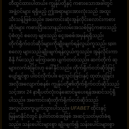
တီထွင်ထားပါတယ်။ ကျွန်ုပ်တို့နှင့် ကစားသောအခါတွင်
အဖွဲ့ဝင်များ ရရှိမည့် ဤအရာများအားလုံးသည် အထူး
သီးသန့်ဖြစ်သည်။ အကောင်းဆုံးအွန်လိုင်းလောင်းကစား
ဆိုဒ်များ ကစားပြီးသောနည်းလမ်းအသစ်ဖြင့်ကစားသည့်
ပုံစံတွင် စလော့ များသည် ငွေအစစ်အမှန်ရရှိသည်၊
တိုက်ရိုက်ဝဘ်ဆိုဒ်များကိုချိုးဖျက်ရန်လွယ်ကူသည်၊ spin
စလော့ များသည်ချိုးဖျက်ရန်လွယ်ကူသည်။ အွန်လိုင်းကာ
စီနို ဂိမ်းသည် မကြာခဏ ပျက်တတ်သည်။ ဆက်တိုက် ဆု
များလက်ခံခြင်းဟု ခေါ်နိုင်သည်။ တိုက်ရိုက်ဝဘ်ဆိုဒ်ဖြင့်
ပျော်ရွှင်စွာ ပါဝင်လိုက်ပါ။ ငွေသွင်းခြင်းနှင့် ထုတ်ယူခြင်း
အလိုအလျောက်စနစ်၊ ကျွန်ုပ်တို့၏တိုက်ရိုက်ဝဘ်ဆိုဒ်သည်
သင့်အား 24 နာရီပတ်လုံးဝန်ဆောင်မှုပေးရန်အဆင်သင့်ရှိ
ပါသည်။ အကောင်းဆုံးတိုက်ရိုက်ဝဘ်ဆိုဒ်သည်
အလွယ်တကူပျက်သွားပါသည်။
UFABET
ထိုင်းနှင့်
မြန်မာနိုင်ငံတွင် နံပါတ်တစ်အဖြစ် အဆင့်သတ်မှတ်ခံရ
သည်။ သန်းပေါင်းများစွာ ချိုးဖျက်၍ သန်းပေါင်းများစွာ