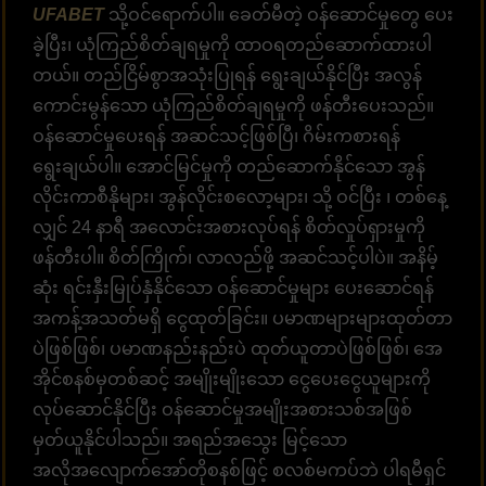
UFABET
သို့ဝင်ရောက်ပါ။ ခေတ်မီတဲ့ ဝန်ဆောင်မှုတွေ ပေး
ခဲ့ပြီး၊ ယုံကြည်စိတ်ချရမှုကို ထာဝရတည်ဆောက်ထားပါ
တယ်။ တည်ငြိမ်စွာအသုံးပြုရန် ရွေးချယ်နိုင်ပြီး အလွန်
ကောင်းမွန်သော ယုံကြည်စိတ်ချရမှုကို ဖန်တီးပေးသည်။
ဝန်ဆောင်မှုပေးရန် အဆင်သင့်ဖြစ်ပြီ၊ ဂိမ်းကစားရန်
ရွေးချယ်ပါ။ အောင်မြင်မှုကို တည်ဆောက်နိုင်သော အွန်
လိုင်းကာစီနိုများ၊ အွန်လိုင်းစလော့များ၊ သို့ ဝင်ပြီး ၊ တစ်နေ့
လျှင် 24 နာရီ အလောင်းအစားလုပ်ရန် စိတ်လှုပ်ရှားမှုကို
ဖန်တီးပါ။ စိတ်ကြိုက်၊ လာလည်ဖို့ အဆင်သင့်ပါပဲ။ အနိမ့်
ဆုံး ရင်းနှီးမြုပ်နှံနိုင်သော ဝန်ဆောင်မှုများ ပေးဆောင်ရန်
အကန့်အသတ်မရှိ ငွေထုတ်ခြင်း။ ပမာဏများများထုတ်တာ
ပဲဖြစ်ဖြစ်၊ ပမာဏနည်းနည်းပဲ ထုတ်ယူတာပဲဖြစ်ဖြစ်၊ အေ
အိုင်စနစ်မှတစ်ဆင့် အမျိုးမျိုးသော ငွေပေးငွေယူများကို
လုပ်ဆောင်နိုင်ပြီး ဝန်ဆောင်မှုအမျိုးအစားသစ်အဖြစ်
မှတ်ယူနိုင်ပါသည်။ အရည်အသွေး မြင့်သော
အလိုအလျောက်အော်တိုစနစ်ဖြင့် စလစ်မကပ်ဘဲ ပါရမီရှင်