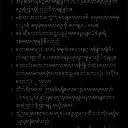
အမှန်အကန်ငွေပေးချေခြင်း၊ လျှင်မြန်သောငွေလွှဲခြင်း၊
ငွေကြေးယုံကြည်စိတ်ချခြင်း။
မန်ဘာ အသစ်အတွက် လျှောက်ထားပါ၊ ခရက်ဒစ်အခမဲ့
ရယူပါ၊ အမှန်တကယ်ငွေကို ပေးချရပါမယ်။
ခေါ်ဆိုရေးစင်တာအဖွဲ့သည် တစ်နေ့လျှင် 24 နာရီ
ဝန်ဆောင်မှုရရှိနိုင်သည်။
ဘောနပ်စ်များ၊ အခမဲ့ ခရက်ဒစ်များနှင့် အခြားပရိုမိုး
ရှင်းများစွာကို ပေးဆောင်ရန် လှုပ်ရှားမှုများရှိပါသည်။
ဘောလုံးလောင်းကစားအဆင့်၊ အကြိုက်ဆုံးဘောလုံး၊
သတ်မှတ်ဘောလုံး၊ တစ်ခုတည်းသောဘောလုံး၊ အဝိုင်း
ဘောလုံး၊ ၂ တွဲသာ
တိုက်ရိုက်ဝဘ်၊ ကြားခံမရှိ။ အေးဂျင့်မှတဆင့်မဟုတ်
ပါ။ ငွေသွင်းခြင်းနှင့် ငွေထုတ်ယူရန် ဝန်ထမ်းများအား
အကြောင်းကြားရန် မလိုအပ်ပါ။
ကွဲပြားခြားနားသော ငွေပေးငွေယူများကို သင်ကိုယ်တိုင်
ပြုလုပ်နိုင်ပါသည်။