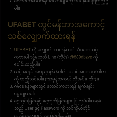
လောင်းကစားစာရင်းဇယားများကို အချိန်မရွေးကြည့်ရှု
ပါ။
UFABET တွင်မန်ဘာအကောင့်
သစ်လျှောက်ထားရန်
UFABET
ကို လျှောက်ထားရန်၊ ဝဘ်ဆိုဒ်မှတဆင့်
ကစားပါ သို့မဟုတ် Line (လိုင်း)
@889dbzyp
ကို
ပေါင်းထည့်ပါ။
သင့်အမည်-အမည်၊ ဖုန်းနံပါတ်၊ ဘဏ်အကောင့်နံပါတ်
ကို ထည့်သွင်းပါ။ (*အမှန်တကယ် လိုအပ်ချက်*) ။
ဂိမ်းစခန်းများတွင် လောင်းကစားရန် ချက်ချင်း
ရွေးချယ်ပါ။
ငွေသွင်းခြင်းနှင့် ငွေထုတ်ခြင်းများ ပြုလုပ်ပါ။ စနစ်
သည် User နှင့် Password ကို သင်ကိုယ်တိုင်
အလိုအလျောက် လက်ခံပါသည်။