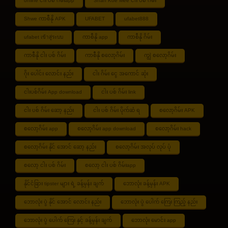
online ငါး ပစ် ဂိမ်းapp
Shan Koe Mee ငါး ပစ် ဂိမ်း
Shwe ကာစီနို APK
UFABET
ufabet888
ufabet เข้าสู่ระบบ
ကာစီနို app
ကာစီနို ဂိမ်း
ကာစီနို ငါး ပစ် ဂိမ်း
ကာစီနို စလော့ဂိမ်း
ကျွဲ စလော့ဂိမ်း
ဂိုး ပေါင်း လောင်း နည်း
ငါး ဂိမ်း ငွေ အကောင် ဆုံး
ငါးပစ်ဂိမ်း App download
ငါး ပစ် ဂိမ်း link
ငါး ပစ် ဂိမ်း ဆော့ နည်း
ငါး ပစ် ဂိမ်း ပိုက်ဆံ ရ
စလော့ဂိမ်း APK
စလော့ဂိမ်း app
စလော့ဂိမ်း app download
စလော့ဂိမ်း hack
စလော့ဂိမ်း နိုင် အောင် ဆော့ နည်း
စလော့ဂိမ်း အလုပ် လုပ် ပုံ
စလော့ ငါး ပစ် ဂိမ်း
စလော့ ငါး ပစ် ဂိမ်းapp
နိုင်ငံခြား tipster များ ရဲ့ ခန့်မှန်း ချက်
ဘောလုံး ခန့်မှန်း APK
ဘောလုံး ပွဲ နိုင် အောင် လောင်း နည်း
ဘောလုံး ပွဲ ပေါက် ကြေး ကြည့် နည်း
ဘောလုံး ပွဲ ပေါက် ကြေး နှင့် ခန့်မှန်း ချက်
ဘောလုံး မောင်း app