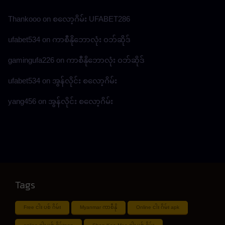
Thankooo
on
စလော့ဂိမ်း UFABET286
ufabet534
on
ကာစီနိုဘောလုံး ဝဘ်ဆိုဒ်
gamingufa226
on
ကာစီနိုဘောလုံး ဝဘ်ဆိုဒ်
ufabet534
on
အွန်လိုင်း စလော့ဂိမ်း
yang456
on
အွန်လိုင်း စလော့ဂိမ်း
Tags
Free ငါး ပစ် ဂိမ်း
Myanmar ကာစီနို
Online ငါး ဂိမ်း apk