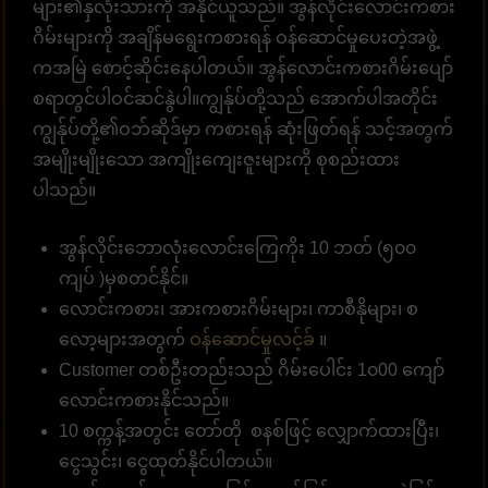
များ၏နှလုံးသားကို အနိုင်ယူသည်။ အွန်လိုင်းလောင်းကစား
ဂိမ်းများကို အချိန်မရွေးကစားရန် ဝန်ဆောင်မှုပေးတဲ့အဖွဲ့
ကအမြဲ စောင့်ဆိုင်းနေပါတယ်။ အွန်လောင်းကစားဂိမ်းပျော်
စရာတွင်ပါဝင်ဆင်နွဲပါ။ကျွန်ုပ်တို့သည် အောက်ပါအတိုင်း
ကျွန်ုပ်တို့၏ဝဘ်ဆိုဒ်မှာ ကစားရန် ဆုံးဖြတ်ရန် သင့်အတွက်
အမျိုးမျိုးသော အကျိုးကျေးဇူးများကို စုစည်းထား
ပါသည်။
အွန်လိုင်းဘောလုံးလောင်းကြေကိုး 10 ဘတ် (၅၀၀
ကျပ် )မှစတင်နိုင်။
လောင်းကစား၊ အားကစားဂိမ်းများ၊ ကာစီနိုများ၊ စ
လော့များအတွက်
ဝန်ဆောင်မှုလင့်ခ်
။
Customer တစ်ဦးတည်းသည် ဂိမ်းပေါင်း 1၀00 ကျော်
လောင်းကစားနိုင်သည်။
10 စက္ကန့်အတွင်း တော်တို စနစ်ဖြင့် လျှောက်ထားပြီး၊
ငွေသွင်း၊ ငွေထုတ်နိုင်ပါတယ်။