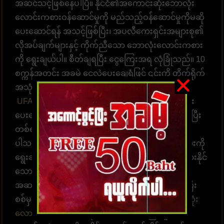
အဆင်သင့်ဖြစ်နေပါပြီ။ နိုင်ငံ၏အကောင်းဆုံးဘောလုံး
လောင်းကစားဝန်ဆောင်မှုကို မည်သည့်ဝန်ဆောင်မှုကိုမဆို
ပေးဆောင်ရန် အသင့်ဖြစ်ပြီး၊ အပလီကေးရှင်းအများစု၏
လိုအပ်ချက်များနှင့် ကိုက်ညီသော ဘောလုံးလောင်းကစား
ကို ရွေးချယ်ပါ။ စီတ်ချရပြီး ငွေကြေးအရ လုံခြုံသည်။ 10
စက္ကန့်အတွင်း အခမဲ့ ငွေလွှဲပေးချေရုံဖြင့် ၎င်းကို တိုက်ရိုက်
အသုံးပြုနိုင်သည့် ဝန်ဆောင်မှုတစ်ခုဟု ယူဆပါသည်။
UFABET ကာစီနို
တွင် ဝန်ဆောင်မှုနှင့် အကြံဉာဏ်များ
ပေးဆောင်ရန် အရည်အချင်းပြည့်မီသော အဖွဲ့တစ်ဖွဲ့ရှိပြီး
တစ်ရက်လျှင် 24 နာရီ အကြံဉာဏ်များ ပေးဆောင်နိုင်
ပါသည်။ အကောင့်ထဲဝင်လာပြီး လောင်းကစားဂိမ်းများကို
ရွေးချယ်ကစားပါ။ အချိန်နှင့်တစ်ပြေးညီ လောင်းကစားနိုင်
သော စနစ်ဖြစ်ပါတယ်။ အလောင်းအစားရွေးချယ်ရန်
အဆင်သင့်ဖြစ်နေပါပြီ။ ထိထိရောက်ရောက် မြန်ဆန်ပြီး
စစ်မှန်သော ပေးချေမှုများ၊ နံပါတ် 1 တိုက်ရိုက်
ဘောလုံး
လောင်းကစားဝက်ဘ်ဆိုက်
UFABET သည် လူအ