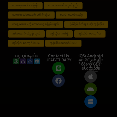
ဘောလုံး မောင်း ခန့်မှန်း
ဘောလုံး မောင်း တွက် နည်း
ဘောလုံး အင်တာနက် ပေါက် ကြေး
မောင်း လောင်း နည်း
ယနေ့ ကစား မည့် ဘောလုံး ပွဲ ခန့်မှန်း ချက်
ယုံကြည် စိတ်ချ ရ ဆုံး အွန်လိုင်း
အင်တာနက် ခန့်မှန်း ချက်
အွန်လိုင်း ကာစီနို
အွန်လိုင်း စလော့ဂိမ်း
အွန်လိုင်း စလော့ဂိမ်းapp
အွန်လိုင်း စလော့ဂိမ်းfree
ငွေသွင်းနည်း
Contact Us
iOS၊ Android
UFABET.BABY
နှင့် PC နှစ်မျိုး
လုံးကို ပံ့ပိုး
ပေးသည်။