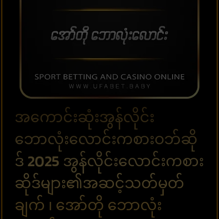
အကောင်းဆုံးအွန်လိုင်း
ဘောလုံးလောင်းကစားဝဘ်ဆို
ဒ် 2025 အွန်လိုင်းလောင်းကစား
ဆိုဒ်များ၏အဆင့်သတ်မှတ်
ချက် ၊ အော်တို ဘောလုံး