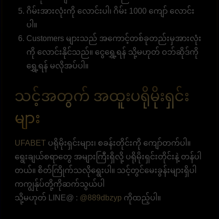
ဂိမ်းအားလုံးကို လောင်းပါ၊ ဂိမ်း 1000 ကျော် လောင်း
ပါ။
Customers များသည် အကောင့်တစ်ခုတည်းမှအားလုံး
ကို လောင်းနိုင်သည်။ ငွေရွှေ့ရန် သို့မဟုတ် ဝဘ်ဆိုဒ်ကို
ရွှေ့ရန် မလိုအပ်ပါ။
သင့်အတွက် အထူးပရိုမိုးရှင်း
များ
UFABET
ပရိုမိုးရှင်းများ၊ စခန်းတိုင်းကို ကျော်တက်ပါ။
ရွေးချယ်စရာတွေ အများကြီးရှိလို့ ပရိုမိုးရှင်းတိုင်းနဲ့ တန်ပါ
တယ်။ စိတ်ကြိုက်သလိုရွေးပါ။ သင့်တွင်မေးခွန်းများရှိပါ
ကကျွန်ုပ်တို့ကိုဆက်သွယ်ပါ
သို့မဟုတ် LINE@ :
@889dbzyp
ကိုထည့်ပါ။