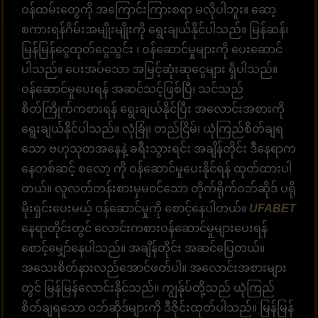
ဝန်ထမ်းတွေကို အကြောင်းကြားစရာ မလိုပါဘူး။ ဆော့
စကားရန်ဂိမ်းအမျိုးမျိုးကို ရွေးချယ်နိုင်ပါသည်။ မြန်ဆန်၊
မြန်မြန်ငွေထုတ်ငွေသွင်း ၊ ဝန်ဆောင်မှုများကို ပေးဆောင်
ပါသည်။ ပေးအပ်သော အမြင့်ဆုံးဆုငွေများ ရှိပါသည်။
ဝန်ဆောင်မှုပေးရန် အဆင်သင့်ဖြစ်ပြီ၊ သင်သည်
စိတ်ကြိုက်ကစားရန် ရွေးချယ်နိုင်ပြီး အလောင်းအစားကို
ရွေးချယ်နိုင်ပါသည်။ လုံခြုံ၊ တည်ငြိမ်၊ ယုံကြည်စိတ်ချရ
သော ဗဟုသုတအနေနဲ့ ခရီးသွားရင်း အချိန်တိုင်း ဒီနေရာက
နေတစ်ဆင့် စလော့ ကို ဝန်ဆောင်မှုပေးနိုင်ရန် ထုတ်ထားပါ
တယ်။ လူလတ်တန်းစားမှမ၀င်သော တိုက်ရိုက်ဝဘ်ဆိုဒ် ပရို
မိုးရှင်းပေးမယ့် ဝန်ဆောင်မှုကို စောင့်နေပါတယ်။
UFABET
နေရာတိုင်းတွင် လောင်းကစားဝန်ဆောင်မှုများပေးရန်
စောင့်မျှော်နေပါသည်။ အချိန်တိုင်း အဆင်ပြေတယ်။
အသေးစိတ်နားလည်အောင်ဖတ်ပါ။ အလောင်းအစားများ
တွင် မြန်မြန်လောင်းနိုင်သည်။ ကျွန်ုပ်တို့သည် ယုံကြည်
စိတ်ချရသော ဝဘ်ဆိုဒ်များကို ဒီဇိုင်းထုတ်ပါသည်။ မြန်မြန်