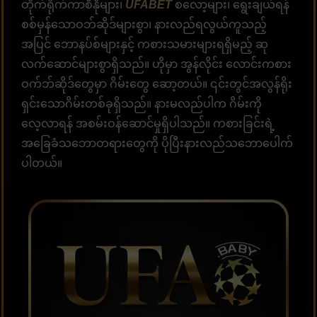
တိုက်ရိုက်ကာစီနိုများ၊
UFABET
စလော့များ၊ ရွေးချယ်ရန်
စစ်မှန်သောဝဘ်ဆိုဒ်များစွာ၊ နားလည်ရလွယ်ကူသည့်
အပြင် ဘောနပ်စ်များနှင့် ကစားသမားများရရှိမည့် ဆု
လက်ဆောင်များစွာရှိသည်။ ဟိုမှာ အွန်လိုင်း လောင်းကစား
ဝက်ဘ်ဆိုဒ်တွေမှာ ဂိမ်းတွေ ဆော့တယ်။ ၎င်းတွင်အလွန်ရိုး
ရှင်းသောဂိမ်းတစ်ခုရှိသည်။ နားမလည်ပါက ဂိမ်းကို
လေ့လာရန် အစမ်းဝန်ဆောင်မှုရှိပါသည်။ ကစားခြင်းရဲ့
အခြေခံသဘောတရားတွေကို ပိုပြီးနားလည်သဘောပေါက်
ပါတယ်။