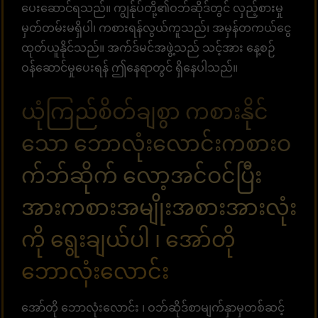
ပေးဆောင်ရသည်။ ကျွန်ုပ်တို့၏ဝဘ်ဆိုဒ်တွင် လှည့်စားမှု
မှတ်တမ်းမရှိပါ၊ ကစားရန်လွယ်ကူသည်၊ အမှန်တကယ်ငွေ
ထုတ်ယူနိုင်သည်။ အက်ဒ်မင်အဖွဲ့သည် သင့်အား နေ့စဉ်
ဝန်ဆောင်မှုပေးရန် ဤနေရာတွင် ရှိနေပါသည်။
ယုံကြည်စိတ်ချစွာ ကစားနိုင်
သော ဘောလုံးလောင်းကစားဝ
က်ဘ်ဆိုက် လော့အင်ဝင်ပြီး
အားကစားအမျိုးအစားအားလုံး
ကို ရွေးချယ်ပါ ၊ အော်တို
ဘောလုံးလောင်း
အော်တို ဘောလုံးလောင်း ၊ ဝဘ်ဆိုဒ်စာမျက်နှာမှတစ်ဆင့်