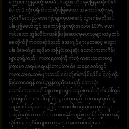
ကြောင်း ကျွန်ုပ်တို့အာမခံပါသည်။ ထိုင်းနှင့်မြန်မာနိုင်ငံ၏
နံပါတ် 1 တိုက်ရိုက်ဝဘ်ဆိုဒ်ဖြစ်သော အကောင်းဆုံးအွန်
လိုင်းဂိမ်းသည် အေးဂျင့်များမှတစ်ဆင့် သွားရန်မလိုအပ်
ပါ။ ဤခေတ်တွင် အကျော်ကြားဆုံးအသစ်၊ 100% ဘေး
ကင်းသော အွန်လိုင်းကာစီနိုဝန်ဆောင်မှုပေးသူများထဲမှတစ်
ခု။ တိုက်ရိုက်ဝဘ်ဆိုဒ်သည် အေးဂျင့်များမှတဆင့် မသွား
ပါ။ ဒီခေတ်မှာ ဆူဒိုမှာ အပြင်းထန်ဆုံး လောင်းကစားဂိမ်း
များစွာရှိသည်။ ကစားရတာကြိုက်တဲ့ ကစားသမားတွေ
ကြားမှာ အရမ်းရေပန်းစားပါတယ်။ ယနေ့ခေတ်တွင်
ကစားသမားသစ်များသည် ၎င်းတို့၏အနိုင်ရနိုင်ခြေကို တိုး
မြင့်လာစေရန် လမ်းညွှန်ကူညီပေးမည့် ဘောလုံး
လောင်းကစားဖော်မြူလာများရှိပါသည်။ ဝဘ်ဆိုက်ပေါ်တွင်
တိုက်ရိုက်ကစားပါ၊ ချိုးရလွယ်ကူသည်၊ ကစားရလွယ်ကူ
သည်၊ စစ်မှန်သောငွေဖြင့် ကစားပါ။ ငွေသွင်း၊ ထုတ်ယူ၊
အနည်းဆုံး ၁ ဘတ်သာ ကစားနိုင်သည်။ ကျွန်ုပ်တို့တွင် အွန်
လိုင်းစလော့ဂိမ်းများ၊ ဘာ့ခရာ၊ အကောင်းဆုံးသော