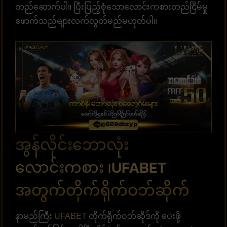
တည်ဆောက်ပါ။ ပြီးပြည့်စုံသောလောင်းကစားတည်ငြိမ်မှု
ဖောက်သည်များလက်လွတ်မည်မဟုတ်ပါ။
အွန်လိုင်းဘောလုံး
လောင်းကစား ၊UFABET
အတွက်တိုက်ရိုက်ဝဘ်ဆိုက်
နာမည်ကြီး
UFABET
တိုက်ရိုက်ဝဘ်ဆိုဒ်ကို ပေးဖို့