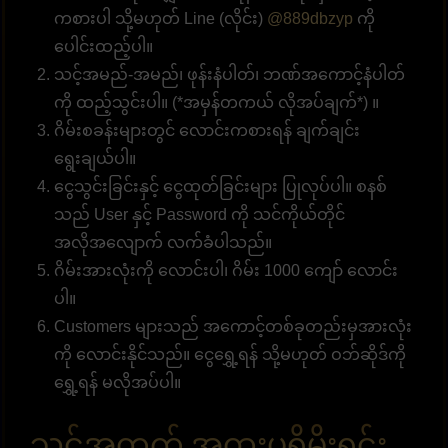
ကစားပါ သို့မဟုတ် Line (လိုင်း)
@889dbzyp
ကို
ပေါင်းထည့်ပါ။
သင့်အမည်-အမည်၊ ဖုန်းနံပါတ်၊ ဘဏ်အကောင့်နံပါတ်
ကို ထည့်သွင်းပါ။ (*အမှန်တကယ် လိုအပ်ချက်*) ။
ဂိမ်းစခန်းများတွင် လောင်းကစားရန် ချက်ချင်း
ရွေးချယ်ပါ။
ငွေသွင်းခြင်းနှင့် ငွေထုတ်ခြင်းများ ပြုလုပ်ပါ။ စနစ်
သည် User နှင့် Password ကို သင်ကိုယ်တိုင်
အလိုအလျောက် လက်ခံပါသည်။
ဂိမ်းအားလုံးကို လောင်းပါ၊ ဂိမ်း 1000 ကျော် လောင်း
ပါ။
Customers များသည် အကောင့်တစ်ခုတည်းမှအားလုံး
ကို လောင်းနိုင်သည်။ ငွေရွှေ့ရန် သို့မဟုတ် ဝဘ်ဆိုဒ်ကို
ရွှေ့ရန် မလိုအပ်ပါ။
သင့်အတွက် အထူးပရိုမိုးရှင်း