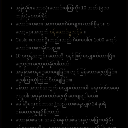
အွန်လိုင်းဘောလုံးလောင်းကြေကိုး 10 ဘတ် (၅၀၀
ကျပ် )မှစတင်နိုင်။
လောင်းကစား၊ အားကစားဂိမ်းများ၊ ကာစီနိုများ၊ စ
လော့များအတွက်
ဝန်ဆောင်မှုလင့်ခ်
။
Customer တစ်ဦးတည်းသည် ဂိမ်းပေါင်း 1၀00 ကျော်
လောင်းကစားနိုင်သည်။
10 စက္ကန့်အတွင်း တော်တို စနစ်ဖြင့် လျှောက်ထားပြီး၊
ငွေသွင်း၊ ငွေထုတ်နိုင်ပါတယ်။
အမှန်အကန်ငွေပေးချေခြင်း၊ လျှင်မြန်သောငွေလွှဲခြင်း၊
ငွေကြေးယုံကြည်စိတ်ချခြင်း။
မန်ဘာ အသစ်အတွက် လျှောက်ထားပါ၊ ခရက်ဒစ်အခမဲ့
ရယူပါ၊ အမှန်တကယ်ငွေကို ပေးချရပါမယ်။
ခေါ်ဆိုရေးစင်တာအဖွဲ့သည် တစ်နေ့လျှင် 24 နာရီ
ဝန်ဆောင်မှုရရှိနိုင်သည်။
ဘောနပ်စ်များ၊ အခမဲ့ ခရက်ဒစ်များနှင့် အခြားပရိုမိုး
ရှင်းများစွာကို ပေးဆောင်ရန် လှုပ်ရှားမှုများရှိပါသည်။