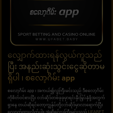
လျှောက်ထားရန်လွယ်ကူသည်
ပြီး အနည်းဆုံးသွင်းငွေဆိုတာမ
ရှိပါ ၊ စလော့ဂိမ်း app
စလော့ဂိမ်း app ၊ အကယ်၍လူကြီးမင်းသည် ဒီစလော့ဂိမ်း
ကိုစိတ်ဝင်စားပြီး ဝဘ်ဆိုဒ်တစ်ခုခုမှာရင်းနှီးမြှပ်နှံဖို့အတွက်
ရှာနေ တယ်ဆိုရင်တော့ကျွန်ုပ်တို့ဝဘ်ဆိုဒ်မှာလာရောက်ပြီး
လျှောက်ထားလိုက်ပါ။ အဲ့ဆိုရင်လူကြီးမင်းသည်
UFABET