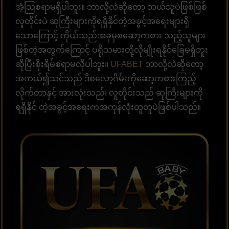
အံ့သြစရာမရှိပါဘူး။ ဘာလို့လဲဆိုတော့ ဘယ်သူပဲဖြစ်ဖြစ်
လူတိုင်းပဲ ဆုကြီးများကိုရရှိနိုင်တဲ့အခွင့်အရေးများရှိ
သောကြောင့် ကိုယ်သည်အခုမှစဆော့ကစား သည့်သူများ
ဖြစ်တဲ့အတွက်ကြောင့် ပရိုသမားတို့လိုမျိုးရနိုင်ခြေမရှိဘူး
ဆိုပြီးစိုးရိမ်စရာမလိုပါဘူး။
UFABET
ဘာလို့လဲဆိုတော့
အကယ်၍သင်သည် ဒီစလော့ဂိမ်းကိုဆော့ကစားကြည့်
လိုက်တာနှင့် အားလုံးသည်၊ လူတိုင်းသည် ဆုကြီးများကို
ရရှိနိုင် တဲ့အခွင့်အရေးကအကုန်လုံးတူတူပဲဖြစ်ပါသည်။