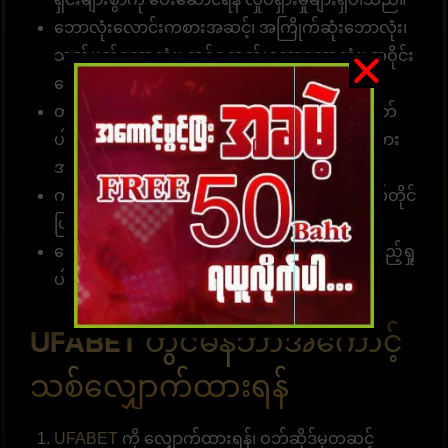
ဘောလုံးလောင်းကစားအဆင့်၊ အကြိုက်ဆုံးဘောလုံး၊
သတ်မှတ်ဘောလုံး၊ တစ်ခုတည်းသောဘောလုံး၊ အဝိုင်း
ဘောလုံး၊ ၂ တွဲသာ
တိုက်ရိုက်ဝဘ်၊ ကြားခံမရှိ။ အေးဂျင့်မှတဆင့်မဟုတ်
ပါ။ ငွေသွင်းခြင်းနှင့် ငွေထုတ်ယူရန် ဝန်ထမ်းများအား
အကြောင်းကြားရန် မလိုအပ်ပါ။
ကွဲပြားခြားနားသော ငွေပေးငွေယူများကို သင်ကိုယ်တိုင်
ပြုလုပ်နိုင်ပါသည်။
လောင်းကစားစာရင်းဇယားများကို အချိန်မရွေးကြည့်ရှု
ပါ။
UFABET တွင်မန်ဘာအကောင့်
သစ်လျှောက်ထားရန်
UFABET
ကို လျှောက်ထားရန်၊ ဝဘ်ဆိုဒ်မှတဆင့်