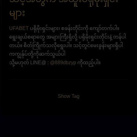
များ
UFABET
ပရိုမိုးရှင်းများ၊ စခန်းတိုင်းကို ကျော်တက်ပါ။
ရွေးချယ်စရာတွေ အများကြီးရှိလို့ ပရိုမိုးရှင်းတိုင်းနဲ့ တန်ပါ
တယ်။ စိတ်ကြိုက်သလိုရွေးပါ။ သင့်တွင်မေးခွန်းများရှိပါ
ကကျွန်ုပ်တို့ကိုဆက်သွယ်ပါ
သို့မဟုတ် LINE@ :
@889dbzyp
ကိုထည့်ပါ။
Show Tag