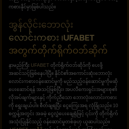
ကစားနိုင်မှာဖြစ်ပါသည်။
အွန်လိုင်းဘောလုံး
လောင်းကစား ၊UFABET
အတွက်တိုက်ရိုက်ဝဘ်ဆိုက်
နာမည်ကြီး
UFABET
တိုက်ရိုက်ဝဘ်ဆိုဒ်ကို ပေးဖို့
အဆင်သင့်ဖြစ်နေပါပြီ။ နိုင်ငံ၏အကောင်းဆုံးဘောလုံး
လောင်းကစားဝန်ဆောင်မှုကို မည်သည့်ဝန်ဆောင်မှုကိုမဆို
ပေးဆောင်ရန် အသင့်ဖြစ်ပြီး၊ အပလီကေးရှင်းအများစု၏
လိုအပ်ချက်များနှင့် ကိုက်ညီသော ဘောလုံးလောင်းကစား
ကို ရွေးချယ်ပါ။ စီတ်ချရပြီး ငွေကြေးအရ လုံခြုံသည်။ 10
စက္ကန့်အတွင်း အခမဲ့ ငွေလွှဲပေးချေရုံဖြင့် ၎င်းကို တိုက်ရိုက်
အသုံးပြုနိုင်သည့် ဝန်ဆောင်မှုတစ်ခုဟု ယူဆပါသည်။