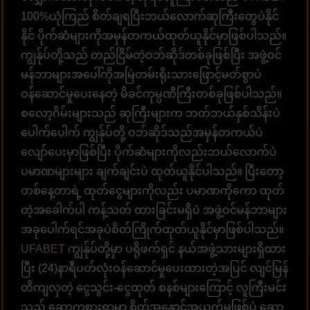
100%ယုံကြည် စိတ်ချရပြီးဘယ်လောက်ဆုကြီးတွေပဲနိုင်
နိုင် ပိုက်ဆံများကိုအမှန်တကယ်ထုတ်ယူနိုင်မှာဖြစ်ပါသည်။
ကျွန်ုပ်တို့သည် တည်ငြိမ်တဲ့ဝဘ်ဆိုဒ်တစ်ခုဖြစ်ပြီး အဖွဲ့ဝင်
မန်ဘာများအပေါ်ကိုအမြဲတမ်းရိုးသားဖြောင့်မတ်စွာပဲ
ဝန်ဆောင်မှုပေးနေတဲ့ မိခင်ကုမ္ပဏီကြီးတစ်ခုဖြစ်ပါသည်။
စလော့ဂိမ်းများသည် ဆုကြီးများက ဘတ်ဘယ်နှစ်သိန်းပဲ
ပေါက်ပေါက် ကျွန်ုပ်တို့ ဝဘ်ဆိုဒ်သည်အမှန်တကယ်ပဲ
လျော်ပေးမှာဖြစ်ပြီး ပိုက်ဆံများကိုလည်းဘယ်လောက်ပဲ
ပမာဏများများ ချက်ချင်းပဲ ထုတ်ယူနိုင်ပါသည်။ ပြီးတော့
တစ်နေ့တာရဲ့ ထုတ်ငွေများကိုလည်း ပမာဏကိုကော ထုတ်
တဲ့အခေါက်ပါ ကန့်သတ် ထားခြင်းမရှိပဲ အဖွဲ့ဝင်မန်ဘာများ
အခုပေါက်ရင်အခုပဲစိတ်ကြိုက်ထုတ်ယူနိုင်မှာဖြစ်ပါသည်။
UFABET
ကျွန်ုပ်တို့မှာ ပရိုဖက်ရှင် နယ်အဖွဲ့သားများရှိထား
ပြီး (24)နာရီပတ်လုံးဝန်ဆောင်မှုပေးထားတဲ့အပြင် လျင်မြန်
တိကျလှတဲ့ ငွေသွင်း-ငွေထုတ် စနစ်များကြောင့် လူကြီးမင်း
သည် ဆော့ကစားရာမှာ စိတ်အနှောင့်အယှက်မဖြစ်ပဲ ဆော့