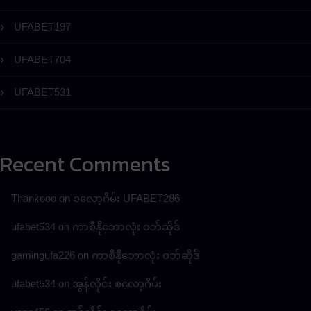
UFABET197
UFABET704
UFABET531
Recent Comments
Thankooo
on
စလော့ဂိမ်း UFABET286
ufabet534
on
ကာစီနိုဘောလုံး ဝဘ်ဆိုဒ်
gamingufa226
on
ကာစီနိုဘောလုံး ဝဘ်ဆိုဒ်
ufabet534
on
အွန်လိုင်း စလော့ဂိမ်း