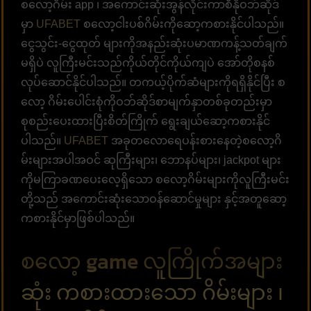
စလော့ဂိမ်း app ၊ အကောင်းဆုံးအွန်လိုင်းကာစီနိုဝဘ်ဆိုဒ်
မှာ
UFABET
စလော့ငါးပစ်ဂိမ်းကိုဆော့ကစားနိုင်ပါသည်။
ငွေသွင်း-ငွေထုတ် များကိုအနည်းဆုံးပမာဏကန့်သတ်ချက်
မရှိပဲ လူကြီးမင်းသည်ကိုယ်တိုင်ကိုယ်ကျပဲ အော်တိုစနစ်
လုပ်ဆောင်နိုင်ပါသည်။ တကယ့်ပိုက်ဆံများကိုရရှိနိုင်ပြီး စ
လော့ ဂိမ်းပေါင်းစုံကိုဝဘ်ဆိုဒ်စာမျက်နှာတစ်ခုတည်းမှာ
စုစည်းပေးထားပြီးစိတ်ကြိုက် ရွေးချယ်ဆော့ကစားနိုင်
ပါသည်။
UFABET
အခုတလောရေပန်းစားနေတဲ့စလော့ဂိ
မ်းများအပါအဝင် ဆုကြီးများ၊ ဘောနပ်များ၊ jackpot များ
ကိုမကြာခဏပေးလေ့ရှိသော စလော့ဂိမ်းများကိုလူကြီးမင်း
တို့သည် အကောင်းဆုံးသောဝန်ဆောင်မှုများ နှင့်အတူဆော့
ကစားနိုင်မှာဖြစ်ပါသည်။
စလော့ game လူကြိုက်အများ
ဆုံး ကစားထားသော ဂိမ်းများ ၊