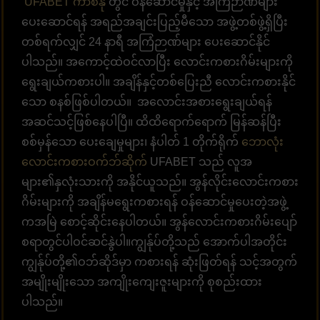
UFABET ကာစီနို
တွင် ဝန်ဆောင်မှုနှင့် အကြံဉာဏ်များ
ပေးဆောင်ရန် အရည်အချင်းပြည့်မီသော အဖွဲ့တစ်ဖွဲ့ရှိပြီး
တစ်ရက်လျှင် 24 နာရီ အကြံဉာဏ်များ ပေးဆောင်နိုင်
ပါသည်။ အကောင့်ထဲဝင်လာပြီး လောင်းကစားဂိမ်းများကို
ရွေးချယ်ကစားပါ။ အချိန်နှင့်တစ်ပြေးညီ လောင်းကစားနိုင်
သော စနစ်ဖြစ်ပါတယ်။ အလောင်းအစားရွေးချယ်ရန်
အဆင်သင့်ဖြစ်နေပါပြီ။ ထိထိရောက်ရောက် မြန်ဆန်ပြီး
စစ်မှန်သော ပေးချေမှုများ၊ နံပါတ် 1 တိုက်ရိုက်
ဘောလုံး
လောင်းကစားဝက်ဘ်ဆိုက်
UFABET သည် လူအ
များ၏နှလုံးသားကို အနိုင်ယူသည်။ အွန်လိုင်းလောင်းကစား
ဂိမ်းများကို အချိန်မရွေးကစားရန် ဝန်ဆောင်မှုပေးတဲ့အဖွဲ့
ကအမြဲ စောင့်ဆိုင်းနေပါတယ်။ အွန်လောင်းကစားဂိမ်းပျော်
စရာတွင်ပါဝင်ဆင်နွဲပါ။ကျွန်ုပ်တို့သည် အောက်ပါအတိုင်း
ကျွန်ုပ်တို့၏ဝဘ်ဆိုဒ်မှာ ကစားရန် ဆုံးဖြတ်ရန် သင့်အတွက်
အမျိုးမျိုးသော အကျိုးကျေးဇူးများကို စုစည်းထား
ပါသည်။