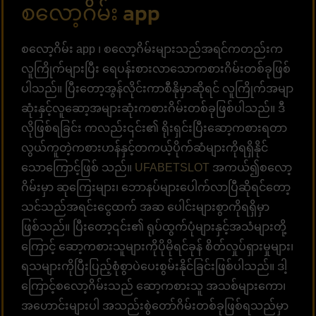
စလော့ဂိမ်း app
စလော့ဂိမ်း app ၊ စလော့ဂိမ်းများသည်အရင်ကတည်းက
လူကြိုက်များပြီး ရေပန်းစားလာသောကစားဂိမ်းတစ်ခုဖြစ်
ပါသည်။ ပြီးတော့အွန်လိုင်းကာစီနိုမှာဆိုရင် လူကြိုက်အမျာ
ဆုံးနှင့်လူဆော့အများဆုံးကစားဂိမ်းတစ်ခုဖြစ်ပါသည်။ ဒီ
လိုဖြစ်ရခြင်း ကလည်း၎င်း၏ ရိုးရှင်းပြီးဆော့ကစားရတာ
လွယ်ကူတဲ့ကစားဟန်နှင့်တကယ့်ပိုက်ဆံများကိုရရှိနိုင်
သောကြောင့်ဖြစ် သည်။
UFABETSLOT
အကယ်၍စလော့
ဂိမ်းမှာ ဆုကြေးများ၊ ဘောနပ်များပေါက်လာပြီဆိုရင်တော့
သင်သည်အရင်းငွေထက် အဆ ပေါင်းများစွာကိုရရှိမှာ
ဖြစ်သည်။ ပြီးတော့၎င်း၏ ရုပ်ထွက်ပုံများနှင့်အသံများတို့
ကြောင့် ဆော့ကစားသူများကိုပိုမိုရင်ခုန် စိတ်လှုပ်ရှားမှုများ၊
ရသများကိုပြီးပြည့်စုံစွာပဲပေးစွမ်းနိုင်ခြင်းဖြစ်ပါသည်။ ဒါ့
ကြောင့်စလော့ဂိမ်းသည် ဆော့ကစားသူ အသစ်များကော၊
အဟောင်းများပါ အသည်းစွဲတော်ဂိမ်းတစ်ခုဖြစ်ရသည်မှာ