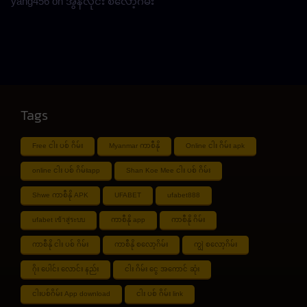
yang456
on
အွန်လိုင်း စလော့ဂိမ်း
Tags
Free ငါး ပစ် ဂိမ်း
Myanmar ကာစီနို
Online ငါး ဂိမ်း apk
online ငါး ပစ် ဂိမ်းapp
Shan Koe Mee ငါး ပစ် ဂိမ်း
Shwe ကာစီနို APK
UFABET
ufabet888
ufabet เข้าสู่ระบบ
ကာစီနို app
ကာစီနို ဂိမ်း
ကာစီနို ငါး ပစ် ဂိမ်း
ကာစီနို စလော့ဂိမ်း
ကျွဲ စလော့ဂိမ်း
ဂိုး ပေါင်း လောင်း နည်း
ငါး ဂိမ်း ငွေ အကောင် ဆုံး
ငါးပစ်ဂိမ်း App download
ငါး ပစ် ဂိမ်း link